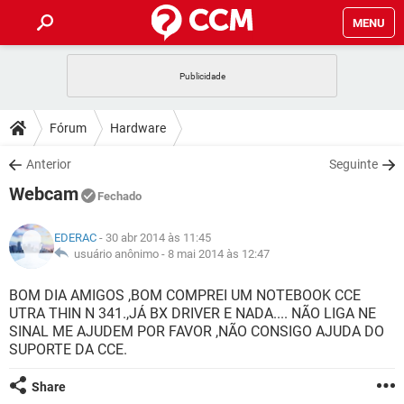
MENU
INÍCIO
JOGOS
WHATSAPP
DICAS
Fórum
Hardware
CELULAR
FACEBOOK
JOGOS
WHATSAPP
DOWNLOADS
Anterior
Seguinte
OUTLOOK
EXCEL
CELULAR
FACEBOOK
Webcam
INSTAGRAM
JOGOS
GMAIL
WHATSAPP
Fechado
FÓRUM
OUTLOOK
EXCEL
GUIA DE COMPRAS
CELULAR
FACEBOOK
EDERAC
- 30 abr 2014 às 11:45
INSTAGRAM
JOGOS
GMAIL
WHATSAPP
GLOSSÁRIO
usuário anônimo -
8 mai 2014 às 12:47
OUTLOOK
EXCEL
GUIA DE COMPRAS
CELULAR
FACEBOOK
INSTAGRAM
JOGOS
GMAIL
WHATSAPP
BOM DIA AMIGOS ,BOM COMPREI UM NOTEBOOK CCE
OUTLOOK
EXCEL
UTRA THIN N 341.,JÁ BX DRIVER E NADA.... NÃO LIGA NE
GUIA DE COMPRAS
CELULAR
FACEBOOK
SINAL ME AJUDEM POR FAVOR ,NÃO CONSIGO AJUDA DO
INSTAGRAM
GMAIL
SUPORTE DA CCE.
OUTLOOK
EXCEL
GUIA DE COMPRAS
INSTAGRAM
GMAIL
Share