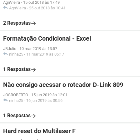
AgnVieira
-
15 out 2018 às 17:49
AgnVieira
-
25 out 2018 às 10:41
2 Respostas
Formatação Condicional - Excel
JBJulio
-
10 mar 2019 às 13:57
ninha25
-
11 mar 2019 às 05:17
1 Respostas
Não consigo acessar o roteador D-Link 809
JOSROBERTO
-
15 jun 2019 às 12:01
ninha25
-
16 jun 2019 às 00:56
1 Respostas
Hard reset do Multilaser F