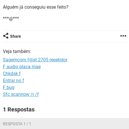
GUIA DE COMPRAS
Alguém já conseguiu esse feito?
***@***
Share
Veja também:
Sagemcom f@st 2705 repetidor
F audio placa mae
Chkdsk f
Entrar no f
F bug
Sfc scannow /r /f
1 Respostas
RESPOSTA 1 / 1