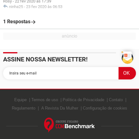
Rosy
-
22 fev 2020 às 17:39
ninha25
-
23 fev 2020 às 06:53
1 Respostas
ASSINE NOSSA NEWSLETTER!
Equipe
Termos de uso
Política de Privacidade
Contato
Regulamento
A Revista Da Mulher
Configuração de cookies