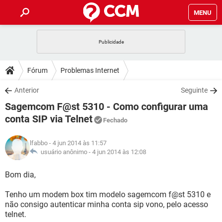
MENU
INÍCIO
JOGOS
WHATSAPP
DICAS
Fórum
Problemas Internet
CELULAR
FACEBOOK
JOGOS
WHATSAPP
DOWNLOADS
Anterior
Seguinte
OUTLOOK
EXCEL
CELULAR
FACEBOOK
Sagemcom F@st 5310 - Como configurar uma
INSTAGRAM
JOGOS
GMAIL
WHATSAPP
FÓRUM
OUTLOOK
EXCEL
conta SIP via Telnet
Fechado
GUIA DE COMPRAS
CELULAR
FACEBOOK
INSTAGRAM
JOGOS
GMAIL
WHATSAPP
GLOSSÁRIO
OUTLOOK
EXCEL
lfabbo
- 4 jun 2014 às 11:57
GUIA DE COMPRAS
CELULAR
FACEBOOK
usuário anônimo -
4 jun 2014 às 12:08
INSTAGRAM
JOGOS
GMAIL
WHATSAPP
OUTLOOK
EXCEL
Bom dia,
GUIA DE COMPRAS
CELULAR
FACEBOOK
INSTAGRAM
GMAIL
OUTLOOK
EXCEL
Tenho um modem box tim modelo sagemcom f@st 5310 e
GUIA DE COMPRAS
não consigo autenticar minha conta sip vono, pelo acesso
INSTAGRAM
GMAIL
telnet.