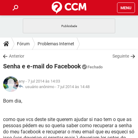
MENU
INÍCIO
JOGOS
WHATSAPP
DICAS
Fórum
Problemas Internet
CELULAR
FACEBOOK
JOGOS
WHATSAPP
DOWNLOADS
Anterior
Seguinte
OUTLOOK
EXCEL
CELULAR
FACEBOOK
Senha e e-mail do Facebook
INSTAGRAM
JOGOS
GMAIL
WHATSAPP
Fechado
FÓRUM
OUTLOOK
EXCEL
GUIA DE COMPRAS
CELULAR
FACEBOOK
any
- 7 jul 2014 às 14:03
INSTAGRAM
JOGOS
GMAIL
WHATSAPP
GLOSSÁRIO
usuário anônimo -
7 jul 2014 às 14:48
OUTLOOK
EXCEL
GUIA DE COMPRAS
CELULAR
FACEBOOK
INSTAGRAM
JOGOS
GMAIL
WHATSAPP
Bom dia,
OUTLOOK
EXCEL
GUIA DE COMPRAS
CELULAR
FACEBOOK
INSTAGRAM
GMAIL
como que vcs deste site querem ajudar si nao tem o que as
OUTLOOK
EXCEL
GUIA DE COMPRAS
pessoas pédem eu so queria saber como recuperar a senha
INSTAGRAM
GMAIL
do meu facebook e recuperar o meu email que eu esqueci só
isso (vcs deverian si prestar mais ) deveriam ler antes de