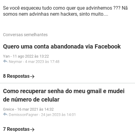
Se você esqueceu tudo como quer que advinhemos ??? Nã
somos nem advinhas nem hackers, sinto muito....
Conversas semelhantes
Quero uma conta abandonada via Facebook
Yan
-
11 ago 2022 às 13:22
Neymar
-
4 mar 2023 às 17:48
8 Respostas
Como recuperar senha do meu gmail e mudei
de número de celular
Greice
-
16 mar 2021 às 14:32
DemissonFagner
-
24 jan 2023 às 14:01
7 Respostas