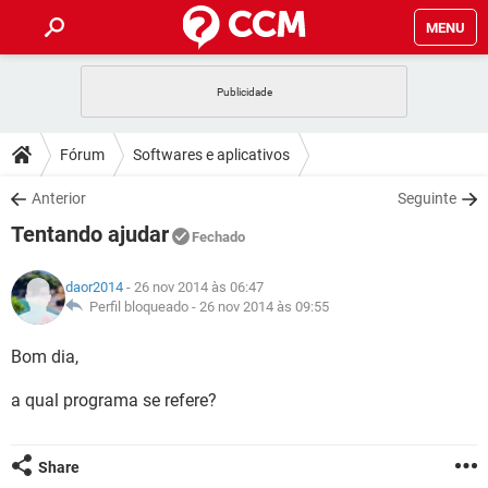
MENU
INÍCIO
JOGOS
WHATSAPP
DICAS
Fórum
Softwares e aplicativos
CELULAR
FACEBOOK
JOGOS
WHATSAPP
DOWNLOADS
Anterior
Seguinte
OUTLOOK
EXCEL
CELULAR
FACEBOOK
Tentando ajudar
INSTAGRAM
JOGOS
GMAIL
WHATSAPP
Fechado
FÓRUM
OUTLOOK
EXCEL
GUIA DE COMPRAS
CELULAR
FACEBOOK
daor2014
- 26 nov 2014 às 06:47
INSTAGRAM
JOGOS
GMAIL
WHATSAPP
GLOSSÁRIO
Perfil bloqueado -
26 nov 2014 às 09:55
OUTLOOK
EXCEL
GUIA DE COMPRAS
CELULAR
FACEBOOK
INSTAGRAM
JOGOS
GMAIL
WHATSAPP
Bom dia,
OUTLOOK
EXCEL
GUIA DE COMPRAS
CELULAR
FACEBOOK
a qual programa se refere?
INSTAGRAM
GMAIL
OUTLOOK
EXCEL
GUIA DE COMPRAS
INSTAGRAM
GMAIL
Share