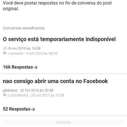
Você deve postar respostas no fio de conversa do post
original.
Conversas semelhantes
O serviço está temporariamente indisponível
=]
-
8 nov 2010 às 16:08
Leonardo
-
4 out 2022 às 08:25
166 Respostas
nao consigo abrir uma conta no Facebook
gleibiane
-
22 fev 2014 às 20:28
LUQUINHAS
-
20 out 2017 às 15:38
52 Respostas