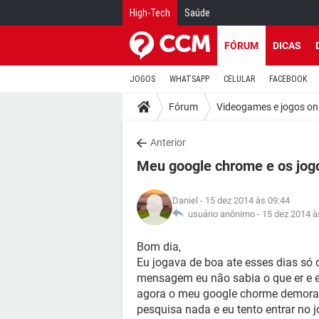
High-Tech
Saúde
FÓRUM
DICAS
JOGOS
WHATSAPP
CELULAR
FACEBOOK
Fórum
Videogames e jogos on
Anterior
Meu google chrome e os jo
Daniel
- 15 dez 2014 às 09:44
usuário anônimo -
15 dez 2014 à
Bom dia,
Eu jogava de boa ate esses dias só
mensagem eu não sabia o que er e e
agora o meu google chorme demora 
pesquisa nada e eu tento entrar no 