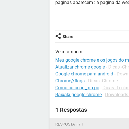
paginas aparecem : a pagina da web
Share
Veja também:
Meu google chrome e os jogos do 
Atualizar chrome google
-
Dicas -Ch
Google chrome para android
-
Downl
Chrome//flags
-
Dicas -Chrome
Como colocar _ no pc
-
Dicas -Tecla
Baixaki google chrome
-
Downloads 
1 Respostas
RESPOSTA 1 / 1