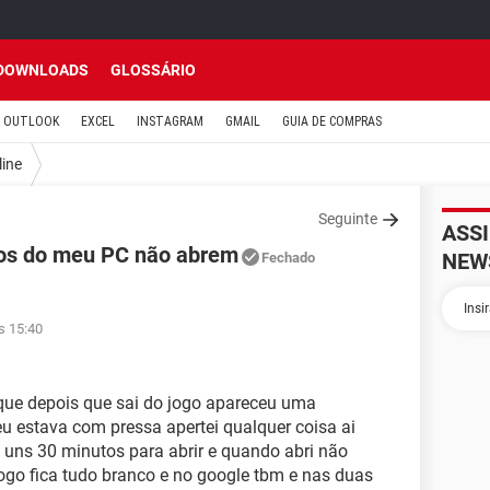
DOWNLOADS
GLOSSÁRIO
OUTLOOK
EXCEL
INSTAGRAM
GMAIL
GUIA DE COMPRAS
line
Seguinte
ASS
gos do meu PC não abrem
NEW
Fechado
s 15:40
 que depois que sai do jogo apareceu uma
u estava com pressa apertei qualquer coisa ai
uns 30 minutos para abrir e quando abri não
jogo fica tudo branco e no google tbm e nas duas