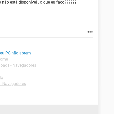
 não está disponível . o que eu faço??????
meu PC não abrem
rome
oads - Navegadores
do
- Navegadores