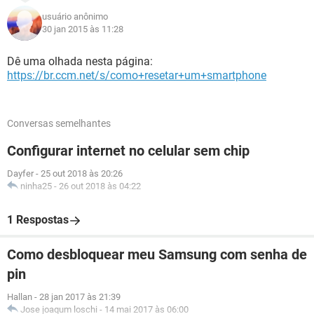
usuário anônimo
30 jan 2015 às 11:28
Dê uma olhada nesta página:
https://br.ccm.net/s/como+resetar+um+smartphone
Conversas semelhantes
Configurar internet no celular sem chip
Dayfer
-
25 out 2018 às 20:26
ninha25
-
26 out 2018 às 04:22
1 Respostas
Como desbloquear meu Samsung com senha de
pin
Hallan
-
28 jan 2017 às 21:39
Jose joaqum loschi
-
14 mai 2017 às 06:00