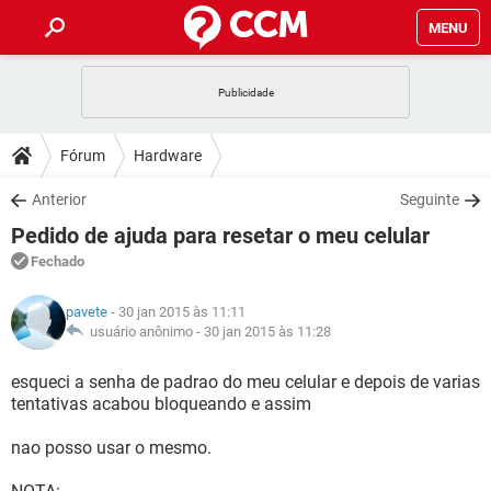
MENU
INÍCIO
JOGOS
WHATSAPP
DICAS
Fórum
Hardware
CELULAR
FACEBOOK
JOGOS
WHATSAPP
DOWNLOADS
Anterior
Seguinte
OUTLOOK
EXCEL
CELULAR
FACEBOOK
Pedido de ajuda para resetar o meu celular
INSTAGRAM
JOGOS
GMAIL
WHATSAPP
FÓRUM
OUTLOOK
EXCEL
Fechado
GUIA DE COMPRAS
CELULAR
FACEBOOK
INSTAGRAM
JOGOS
GMAIL
WHATSAPP
GLOSSÁRIO
OUTLOOK
pavete
- 30 jan 2015 às 11:11
EXCEL
GUIA DE COMPRAS
CELULAR
FACEBOOK
usuário anônimo -
30 jan 2015 às 11:28
INSTAGRAM
JOGOS
GMAIL
WHATSAPP
OUTLOOK
EXCEL
esqueci a senha de padrao do meu celular e depois de varias
GUIA DE COMPRAS
CELULAR
FACEBOOK
tentativas acabou bloqueando e assim
INSTAGRAM
GMAIL
OUTLOOK
EXCEL
GUIA DE COMPRAS
nao posso usar o mesmo.
INSTAGRAM
GMAIL