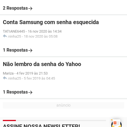
2 Respostas
Conta Samsung com senha esquecida
TATIANE6445
-
16 nov 2020 às 14:34
ninha25
-
18 nov 2020 às 05:08
1 Respostas
Não lembro da senha do Yahoo
Mariza
-
4 fev 2019 às 21:53
ninha25
-
5 fev 2019 às 04:45
1 Respostas
ASSINE NOSSA NEWSLETTER!