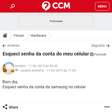
MENU
INÍCIO
JOGOS
WHATSAPP
DICAS
Fórum
Hardware
CELULAR
FACEBOOK
JOGOS
WHATSAPP
DOWNLOADS
Anterior
Seguinte
OUTLOOK
EXCEL
CELULAR
FACEBOOK
Esqueci senha da conta do meu celular
INSTAGRAM
JOGOS
GMAIL
WHATSAPP
Fechado
FÓRUM
OUTLOOK
EXCEL
GUIA DE COMPRAS
CELULAR
FACEBOOK
mmário
- 11 fev 2015 às 09:36
INSTAGRAM
JOGOS
GMAIL
WHATSAPP
GLOSSÁRIO
usuário anônimo -
11 fev 2015 às 11:24
OUTLOOK
EXCEL
GUIA DE COMPRAS
CELULAR
FACEBOOK
INSTAGRAM
JOGOS
GMAIL
WHATSAPP
Bom dia,
OUTLOOK
EXCEL
Esqueci senha da conta da samsung no celular
GUIA DE COMPRAS
CELULAR
FACEBOOK
INSTAGRAM
GMAIL
OUTLOOK
EXCEL
GUIA DE COMPRAS
INSTAGRAM
GMAIL
Share