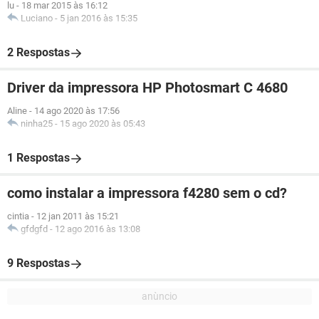
lu
-
18 mar 2015 às 16:12
Luciano
-
5 jan 2016 às 15:35
2 Respostas
Driver da impressora HP Photosmart C 4680
Aline
-
14 ago 2020 às 17:56
ninha25
-
15 ago 2020 às 05:43
1 Respostas
como instalar a impressora f4280 sem o cd?
cintia
-
12 jan 2011 às 15:21
gfdgfd
-
12 ago 2016 às 13:08
9 Respostas