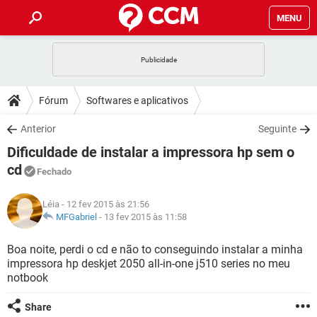
MENU
INÍCIO
JOGOS
WHATSAPP
DICAS
Fórum
Softwares e aplicativos
CELULAR
FACEBOOK
JOGOS
WHATSAPP
DOWNLOADS
Anterior
Seguinte
OUTLOOK
EXCEL
CELULAR
FACEBOOK
Dificuldade de instalar a impressora hp sem o
INSTAGRAM
JOGOS
GMAIL
WHATSAPP
FÓRUM
OUTLOOK
EXCEL
cd
Fechado
GUIA DE COMPRAS
CELULAR
FACEBOOK
INSTAGRAM
JOGOS
GMAIL
WHATSAPP
GLOSSÁRIO
OUTLOOK
EXCEL
Léia
- 12 fev 2015 às 21:56
GUIA DE COMPRAS
CELULAR
FACEBOOK
MFGabriel
-
13 fev 2015 às 11:58
INSTAGRAM
JOGOS
GMAIL
WHATSAPP
OUTLOOK
EXCEL
Boa noite, perdi o cd e não to conseguindo instalar a minha
GUIA DE COMPRAS
CELULAR
FACEBOOK
INSTAGRAM
GMAIL
impressora hp deskjet 2050 all-in-one j510 series no meu
OUTLOOK
EXCEL
notbook
GUIA DE COMPRAS
INSTAGRAM
GMAIL
Share