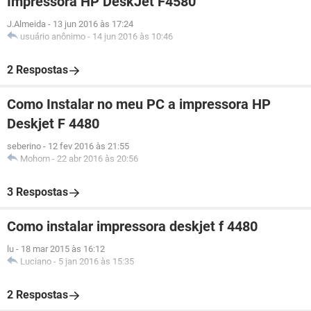
Impressora HP DeskJet F4580
J.Almeida
-
13 jun 2016 às 17:24
usuário anônimo
-
14 jun 2016 às 10:46
2 Respostas
Como Instalar no meu PC a impressora HP
Deskjet F 4480
seberino
-
12 fev 2016 às 21:55
Mohom
-
22 abr 2016 às 20:56
3 Respostas
Como instalar impressora deskjet f 4480
lu
-
18 mar 2015 às 16:12
Luciano
-
5 jan 2016 às 15:35
2 Respostas