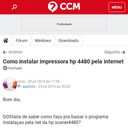
MENU
INÍCIO
JOGOS
WHATSAPP
DICAS
Fórum
Windows
Downloads
CELULAR
FACEBOOK
JOGOS
WHATSAPP
DOWNLOADS
Anterior
Seguinte
OUTLOOK
EXCEL
CELULAR
FACEBOOK
Como instalar impressora hp 4480 pela internet
INSTAGRAM
JOGOS
GMAIL
WHATSAPP
FÓRUM
OUTLOOK
EXCEL
Fechado
GUIA DE COMPRAS
CELULAR
FACEBOOK
INSTAGRAM
JOGOS
GMAIL
WHATSAPP
GLOSSÁRIO
OUTLOOK
lucia
- 23 jul 2015 às 17:56
EXCEL
GUIA DE COMPRAS
CELULAR
FACEBOOK
aaafelix
-
23 jul 2015 às 20:32
INSTAGRAM
JOGOS
GMAIL
WHATSAPP
OUTLOOK
EXCEL
Bom dia,
GUIA DE COMPRAS
CELULAR
FACEBOOK
INSTAGRAM
GMAIL
OUTLOOK
EXCEL
GUIA DE COMPRAS
GOStaria de saber como faço pra baixar o programa
INSTAGRAM
GMAIL
instalaçao pela net da hp scaner4480?