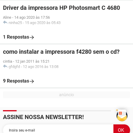
Driver da impressora HP Photosmart C 4680
Aline
-
14 ago 2020 às 17:56
ninha25
-
15 ago 2020 às 05:43
1 Respostas
como instalar a impressora f4280 sem o cd?
cintia
-
12 jan 2011 às 15:21
gfdgfd
-
12 ago 2016 às 13:08
9 Respostas
ASSINE NOSSA NEWSLETTER!