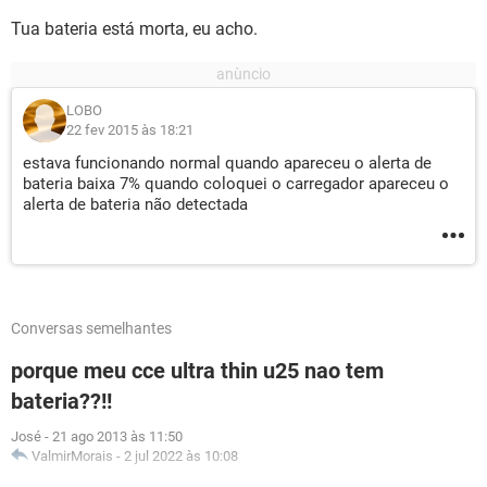
Tua bateria está morta, eu acho.
LOBO
22 fev 2015 às 18:21
estava funcionando normal quando apareceu o alerta de
bateria baixa 7% quando coloquei o carregador apareceu o
alerta de bateria não detectada
Conversas semelhantes
porque meu cce ultra thin u25 nao tem
bateria??!!
José
-
21 ago 2013 às 11:50
ValmirMorais
-
2 jul 2022 às 10:08