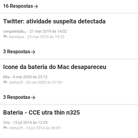
16 Respostas
Twitter: atividade suspeita detectada
cerqueiradiu_
-
21 mar 2019 às 14:02
henrique
-
23 mar 2019 às 15:32
3 Respostas
Icone da bateria do Mac desapareceu
Mia
-
4 mai 2020 às 23:12
ninha25
-
20 set 2020 às 07:30
3 Respostas
Bateria - CCE utra thin n325
Cris
-
13 jul 2014 às 12:35
ninha25
-
14 jul 2014 às 08:03