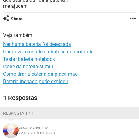
GUIA DE COMPRAS
me ajudem
Share
Veja também:
Nenhuma bateria foi detectada
Como ver a saude da bateria do motorola
Testar bateria notebook
Icone da bateria sumiu
Como tirar a bateria da placa mae
Bateria inchada pode explodir
1 Respostas
RESPOSTA 1 / 1
usuário anônimo
22 fev 2015 às 13:20