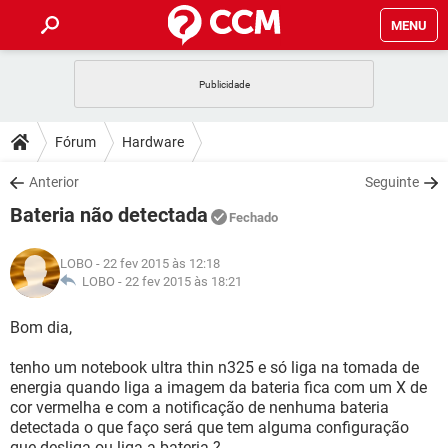
MENU
INÍCIO
JOGOS
WHATSAPP
DICAS
Fórum
Hardware
CELULAR
FACEBOOK
JOGOS
WHATSAPP
DOWNLOADS
Anterior
Seguinte
OUTLOOK
EXCEL
CELULAR
FACEBOOK
Bateria não detectada
INSTAGRAM
JOGOS
GMAIL
WHATSAPP
Fechado
FÓRUM
OUTLOOK
EXCEL
GUIA DE COMPRAS
CELULAR
FACEBOOK
LOBO
- 22 fev 2015 às 12:18
INSTAGRAM
JOGOS
GMAIL
WHATSAPP
GLOSSÁRIO
LOBO -
22 fev 2015 às 18:21
OUTLOOK
EXCEL
GUIA DE COMPRAS
CELULAR
FACEBOOK
INSTAGRAM
JOGOS
GMAIL
WHATSAPP
Bom dia,
OUTLOOK
EXCEL
GUIA DE COMPRAS
CELULAR
FACEBOOK
tenho um notebook ultra thin n325 e só liga na tomada de
INSTAGRAM
GMAIL
energia quando liga a imagem da bateria fica com um X de
OUTLOOK
EXCEL
GUIA DE COMPRAS
cor vermelha e com a notificação de nenhuma bateria
INSTAGRAM
GMAIL
detectada o que faço será que tem alguma configuração
que desliga ou liga a bateria ?