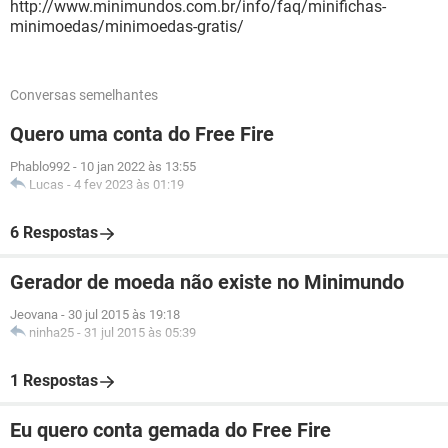
http://www.minimundos.com.br/info/faq/minifichas-
minimoedas/minimoedas-gratis/
Conversas semelhantes
Quero uma conta do Free Fire
Phablo992
-
10 jan 2022 às 13:55
Lucas
-
4 fev 2023 às 01:19
6 Respostas
Gerador de moeda não existe no Minimundo
Jeovana
-
30 jul 2015 às 19:18
ninha25
-
31 jul 2015 às 05:39
1 Respostas
Eu quero conta gemada do Free Fire