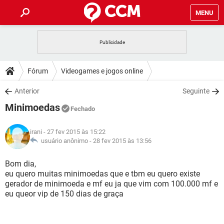
MENU
INÍCIO
JOGOS
WHATSAPP
DICAS
Fórum
Videogames e jogos online
CELULAR
FACEBOOK
JOGOS
WHATSAPP
DOWNLOADS
Anterior
Seguinte
OUTLOOK
EXCEL
CELULAR
FACEBOOK
Minimoedas
INSTAGRAM
JOGOS
GMAIL
WHATSAPP
Fechado
FÓRUM
OUTLOOK
EXCEL
GUIA DE COMPRAS
CELULAR
FACEBOOK
irani
- 27 fev 2015 às 15:22
INSTAGRAM
JOGOS
GMAIL
WHATSAPP
GLOSSÁRIO
usuário anônimo -
28 fev 2015 às 13:56
OUTLOOK
EXCEL
GUIA DE COMPRAS
CELULAR
FACEBOOK
INSTAGRAM
JOGOS
GMAIL
WHATSAPP
Bom dia,
OUTLOOK
EXCEL
eu quero muitas minimoedas que e tbm eu quero existe
GUIA DE COMPRAS
CELULAR
FACEBOOK
gerador de minimoeda e mf eu ja que vim com 100.000 mf e
INSTAGRAM
GMAIL
eu queor vip de 150 dias de graça
OUTLOOK
EXCEL
GUIA DE COMPRAS
INSTAGRAM
GMAIL