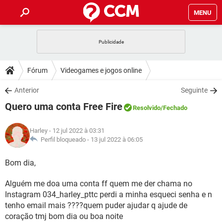
MENU
INÍCIO
JOGOS
WHATSAPP
DICAS
Fórum
Videogames e jogos online
CELULAR
FACEBOOK
JOGOS
WHATSAPP
DOWNLOADS
Anterior
Seguinte
OUTLOOK
EXCEL
CELULAR
FACEBOOK
Quero uma conta Free Fire
INSTAGRAM
JOGOS
GMAIL
WHATSAPP
Resolvido
/Fechado
FÓRUM
OUTLOOK
EXCEL
GUIA DE COMPRAS
CELULAR
FACEBOOK
Harley
- 12 jul 2022 à 03:31
INSTAGRAM
JOGOS
GMAIL
WHATSAPP
GLOSSÁRIO
Perfil bloqueado -
13 jul 2022 à 06:05
OUTLOOK
EXCEL
GUIA DE COMPRAS
CELULAR
FACEBOOK
INSTAGRAM
JOGOS
GMAIL
WHATSAPP
Bom dia,
OUTLOOK
EXCEL
GUIA DE COMPRAS
CELULAR
FACEBOOK
Alguém me doa uma conta ff quem me der chama no
INSTAGRAM
GMAIL
OUTLOOK
EXCEL
Instagram 034_harley_pttc perdi a minha esqueci senha e n
GUIA DE COMPRAS
tenho email mais ????quem puder ajudar q ajude de
INSTAGRAM
GMAIL
coração tmj bom dia ou boa noite