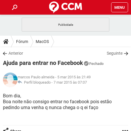
MENU
INÍCIO
JOGOS
WHATSAPP
DICAS
Fórum
MacOS
CELULAR
FACEBOOK
JOGOS
WHATSAPP
DOWNLOADS
Anterior
Seguinte
OUTLOOK
EXCEL
CELULAR
FACEBOOK
Ajuda para entrar no Facebook
INSTAGRAM
JOGOS
GMAIL
WHATSAPP
Fechado
FÓRUM
OUTLOOK
EXCEL
GUIA DE COMPRAS
CELULAR
FACEBOOK
marcos Paulo almeida
- 5 mar 2015 às 21:49
INSTAGRAM
JOGOS
GMAIL
WHATSAPP
GLOSSÁRIO
Perfil bloqueado -
7 mar 2015 às 07:07
OUTLOOK
EXCEL
GUIA DE COMPRAS
CELULAR
FACEBOOK
INSTAGRAM
JOGOS
GMAIL
WHATSAPP
Bom dia,
OUTLOOK
EXCEL
Boa noite não consigo entrar no facebook pois estão
GUIA DE COMPRAS
CELULAR
FACEBOOK
pedindo uma venha q nunca chega o q ei faço
INSTAGRAM
GMAIL
OUTLOOK
EXCEL
GUIA DE COMPRAS
INSTAGRAM
GMAIL