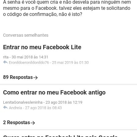
A senha é você quem cria e não desvela para ninguém nem
mesmo para o Facebook. talvez eles estejam te solicitando
o código de confirmação, não é isto?
Conversas semelhantes
Entrar no meu Facebook Lite
rita
-
30 mai 2018 às 14:31
Eronildoeronildonildo76
-
25 mai 2019 às 01:30
89 Respostas
Como entrar no meu Facebook antigo
LenitaGonalvesleninha
-
23 ago 2018 às 12:19
Andreia
-
27 ago 2018 às 08:43
2 Respostas