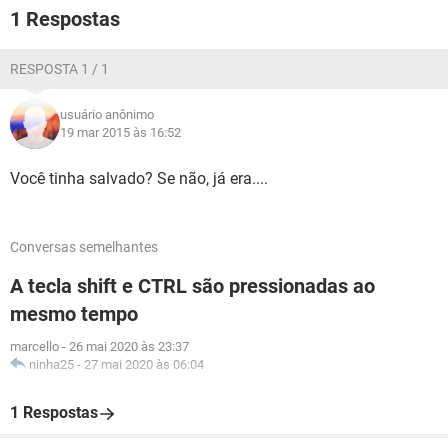
1 Respostas
RESPOSTA 1 / 1
usuário anônimo
19 mar 2015 às 16:52
Você tinha salvado? Se não, já era....
Conversas semelhantes
A tecla shift e CTRL são pressionadas ao
mesmo tempo
marcello
-
26 mai 2020 às 23:37
ninha25
-
27 mai 2020 às 06:04
1 Respostas