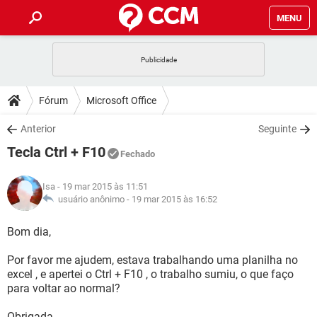
MENU
INÍCIO
JOGOS
WHATSAPP
DICAS
Fórum
Microsoft Office
CELULAR
FACEBOOK
JOGOS
WHATSAPP
DOWNLOADS
Anterior
Seguinte
OUTLOOK
EXCEL
CELULAR
FACEBOOK
Tecla Ctrl + F10
INSTAGRAM
JOGOS
GMAIL
WHATSAPP
Fechado
FÓRUM
OUTLOOK
EXCEL
GUIA DE COMPRAS
CELULAR
FACEBOOK
Isa
- 19 mar 2015 às 11:51
INSTAGRAM
JOGOS
GMAIL
WHATSAPP
GLOSSÁRIO
usuário anônimo -
19 mar 2015 às 16:52
OUTLOOK
EXCEL
GUIA DE COMPRAS
CELULAR
FACEBOOK
INSTAGRAM
JOGOS
GMAIL
WHATSAPP
Bom dia,
OUTLOOK
EXCEL
GUIA DE COMPRAS
CELULAR
FACEBOOK
Por favor me ajudem, estava trabalhando uma planilha no
INSTAGRAM
GMAIL
excel , e apertei o Ctrl + F10 , o trabalho sumiu, o que faço
OUTLOOK
EXCEL
GUIA DE COMPRAS
para voltar ao normal?
INSTAGRAM
GMAIL
Obrigada