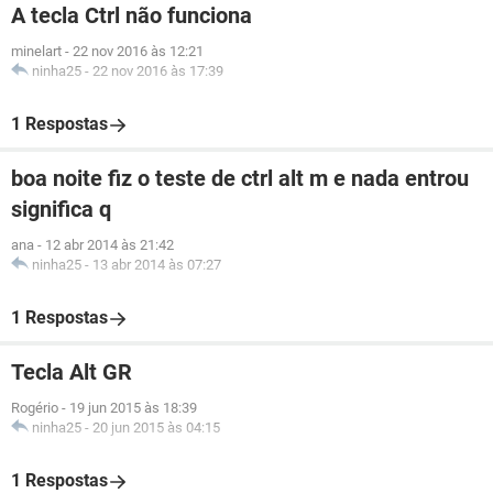
A tecla Ctrl não funciona
minelart
-
22 nov 2016 às 12:21
ninha25
-
22 nov 2016 às 17:39
1 Respostas
boa noite fiz o teste de ctrl alt m e nada entrou
significa q
ana
-
12 abr 2014 às 21:42
ninha25
-
13 abr 2014 às 07:27
1 Respostas
Tecla Alt GR
Rogério
-
19 jun 2015 às 18:39
ninha25
-
20 jun 2015 às 04:15
1 Respostas