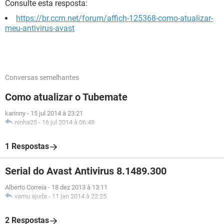
Consulte esta resposta:
https://br.ccm.net/forum/affich-125368-como-atualizar-
meu-antivirus-avast
Conversas semelhantes
Como atualizar o Tubemate
karinny
-
15 jul 2014 à 23:21
ninha25
-
16 jul 2014 à 06:48
1 Respostas
Serial do Avast Antivirus 8.1489.300
Alberto Correia
-
18 dez 2013 à 13:11
vamu ajuda
-
11 jan 2014 à 22:25
2 Respostas