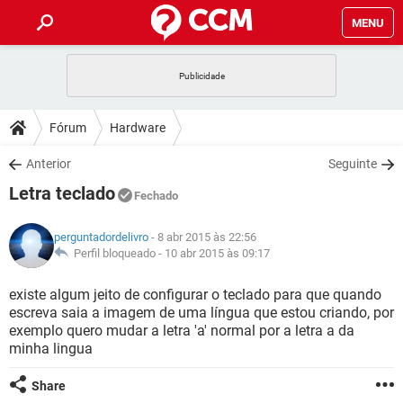
MENU
INÍCIO
JOGOS
WHATSAPP
DICAS
Fórum
Hardware
CELULAR
FACEBOOK
JOGOS
WHATSAPP
DOWNLOADS
Anterior
Seguinte
OUTLOOK
EXCEL
CELULAR
FACEBOOK
Letra teclado
INSTAGRAM
JOGOS
GMAIL
WHATSAPP
Fechado
FÓRUM
OUTLOOK
EXCEL
GUIA DE COMPRAS
CELULAR
FACEBOOK
perguntadordelivro
- 8 abr 2015 às 22:56
INSTAGRAM
JOGOS
GMAIL
WHATSAPP
GLOSSÁRIO
Perfil bloqueado -
10 abr 2015 às 09:17
OUTLOOK
EXCEL
GUIA DE COMPRAS
CELULAR
FACEBOOK
INSTAGRAM
JOGOS
GMAIL
WHATSAPP
existe algum jeito de configurar o teclado para que quando
OUTLOOK
EXCEL
escreva saia a imagem de uma língua que estou criando, por
GUIA DE COMPRAS
CELULAR
FACEBOOK
exemplo quero mudar a letra 'a' normal por a letra a da
INSTAGRAM
GMAIL
minha lingua
OUTLOOK
EXCEL
GUIA DE COMPRAS
INSTAGRAM
GMAIL
Share