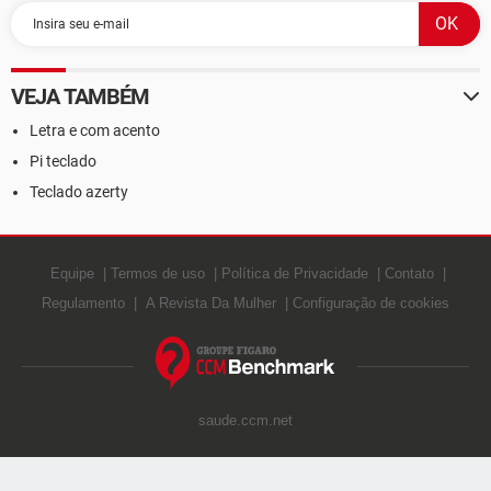
VEJA TAMBÉM
Letra e com acento
Pi teclado
Teclado azerty
Equipe
Termos de uso
Política de Privacidade
Contato
Regulamento
A Revista Da Mulher
Configuração de cookies
saude.ccm.net