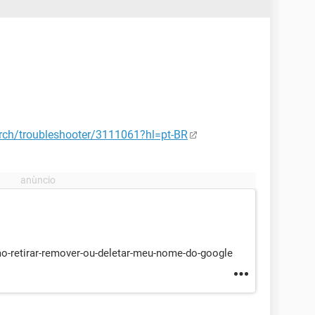
rch/troubleshooter/3111061?hl=pt-BR
o-retirar-remover-ou-deletar-meu-nome-do-google