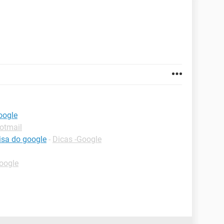
oogle
otmail
isa do google
-
Dicas -Google
oogle