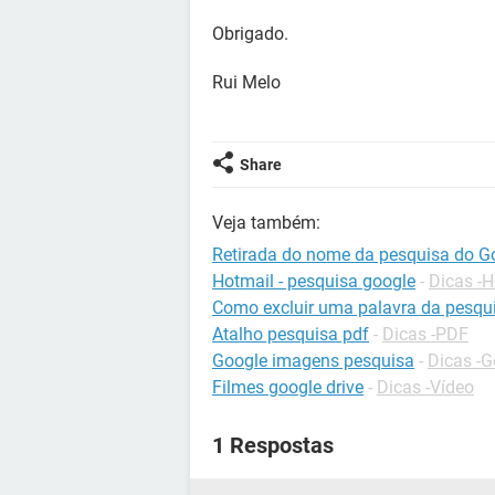
Obrigado.
Rui Melo
Share
Veja também:
Retirada do nome da pesquisa do G
Hotmail - pesquisa google
-
Dicas -H
Como excluir uma palavra da pesqu
Atalho pesquisa pdf
-
Dicas -PDF
Google imagens pesquisa
-
Dicas -G
Filmes google drive
-
Dicas -Vídeo
1 Respostas