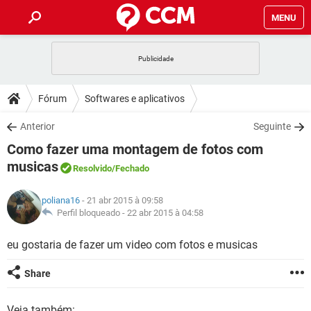
MENU
INÍCIO
JOGOS
WHATSAPP
DICAS
Fórum
Softwares e aplicativos
CELULAR
FACEBOOK
JOGOS
WHATSAPP
DOWNLOADS
Anterior
Seguinte
OUTLOOK
EXCEL
CELULAR
FACEBOOK
Como fazer uma montagem de fotos com
INSTAGRAM
JOGOS
GMAIL
WHATSAPP
FÓRUM
OUTLOOK
EXCEL
musicas
Resolvido
/Fechado
GUIA DE COMPRAS
CELULAR
FACEBOOK
INSTAGRAM
JOGOS
GMAIL
WHATSAPP
GLOSSÁRIO
OUTLOOK
EXCEL
poliana16
- 21 abr 2015 à 09:58
GUIA DE COMPRAS
CELULAR
FACEBOOK
Perfil bloqueado -
22 abr 2015 à 04:58
INSTAGRAM
JOGOS
GMAIL
WHATSAPP
OUTLOOK
EXCEL
eu gostaria de fazer um video com fotos e musicas
GUIA DE COMPRAS
CELULAR
FACEBOOK
INSTAGRAM
GMAIL
OUTLOOK
EXCEL
Share
GUIA DE COMPRAS
INSTAGRAM
GMAIL
Veja também: