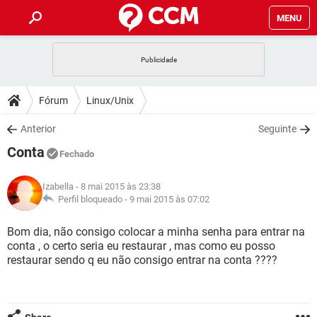
MENU
INÍCIO
JOGOS
WHATSAPP
DICAS
Fórum
Linux/Unix
CELULAR
FACEBOOK
JOGOS
WHATSAPP
DOWNLOADS
Anterior
Seguinte
OUTLOOK
EXCEL
CELULAR
FACEBOOK
Conta
INSTAGRAM
JOGOS
GMAIL
WHATSAPP
Fechado
FÓRUM
OUTLOOK
EXCEL
GUIA DE COMPRAS
CELULAR
FACEBOOK
Izabella
- 8 mai 2015 às 23:38
INSTAGRAM
JOGOS
GMAIL
WHATSAPP
GLOSSÁRIO
Perfil bloqueado -
9 mai 2015 às 07:02
OUTLOOK
EXCEL
GUIA DE COMPRAS
CELULAR
FACEBOOK
INSTAGRAM
JOGOS
GMAIL
WHATSAPP
Bom dia, não consigo colocar a minha senha para entrar na
OUTLOOK
EXCEL
conta , o certo seria eu restaurar , mas como eu posso
GUIA DE COMPRAS
CELULAR
FACEBOOK
restaurar sendo q eu não consigo entrar na conta ????
INSTAGRAM
GMAIL
OUTLOOK
EXCEL
GUIA DE COMPRAS
INSTAGRAM
GMAIL