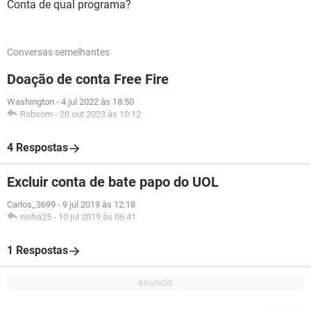
Conta de qual programa?
Conversas semelhantes
Doação de conta Free Fire
Washington
-
4 jul 2022 às 18:50
Robsom
-
20 out 2023 às 10:12
4 Respostas
Excluir conta de bate papo do UOL
Carlos_3699
-
9 jul 2019 às 12:18
ninha25
-
10 jul 2019 às 06:41
1 Respostas