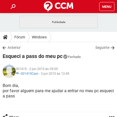
MENU
INÍCIO
JOGOS
WHATSAPP
DICAS
Fórum
Windows
CELULAR
FACEBOOK
JOGOS
WHATSAPP
DOWNLOADS
Anterior
Seguinte
OUTLOOK
EXCEL
CELULAR
FACEBOOK
Esqueci a pass do meu pc
INSTAGRAM
JOGOS
GMAIL
WHATSAPP
Fechado
FÓRUM
OUTLOOK
EXCEL
GUIA DE COMPRAS
CELULAR
FACEBOOK
001415
- 2 jun 2015 às 05:05
INSTAGRAM
JOGOS
GMAIL
WHATSAPP
GLOSSÁRIO
001415Casi
-
3 jun 2015 às 12:49
OUTLOOK
EXCEL
GUIA DE COMPRAS
CELULAR
FACEBOOK
INSTAGRAM
JOGOS
GMAIL
WHATSAPP
Bom dia,
OUTLOOK
EXCEL
por favor alguem para me ajudar a entrar no meu pc esqueci
GUIA DE COMPRAS
CELULAR
FACEBOOK
a pass
INSTAGRAM
GMAIL
OUTLOOK
EXCEL
GUIA DE COMPRAS
INSTAGRAM
GMAIL