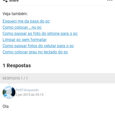
Share
GUIA DE COMPRAS
Veja também:
Esqueci me da pass do pc
Como colocar _ no pc
Como passar as foto do iphone para o pc
Limpar pc sem formatar
Como passar fotos do celular para o pc
Como colocar grau no teclado do pc
1 Respostas
RESPOSTA 1 / 1
Perfil bloqueado
2 jun 2015 às 05:15
Ola