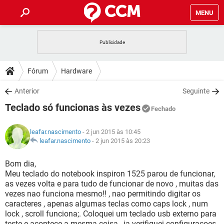
MENU
INÍCIO
JOGOS
WHATSAPP
DICAS
Fórum
Hardware
CELULAR
FACEBOOK
JOGOS
WHATSAPP
DOWNLOADS
Anterior
Seguinte
OUTLOOK
EXCEL
CELULAR
FACEBOOK
Teclado só funcionas às vezes
INSTAGRAM
JOGOS
GMAIL
WHATSAPP
Fechado
FÓRUM
OUTLOOK
EXCEL
GUIA DE COMPRAS
CELULAR
FACEBOOK
leafar.nascimento
- 2 jun 2015 às 10:45
INSTAGRAM
JOGOS
GMAIL
WHATSAPP
GLOSSÁRIO
leafar.nascimento
-
2 jun 2015 às 20:23
OUTLOOK
EXCEL
GUIA DE COMPRAS
CELULAR
FACEBOOK
INSTAGRAM
JOGOS
GMAIL
WHATSAPP
Bom dia,
OUTLOOK
EXCEL
Meu teclado do notebook inspiron 1525 parou de funcionar,
GUIA DE COMPRAS
CELULAR
FACEBOOK
as vezes volta e para tudo de funcionar de novo , muitas das
INSTAGRAM
GMAIL
vezes nao funciona mesmo!! , nao permitindo digitar os
OUTLOOK
EXCEL
GUIA DE COMPRAS
caracteres , apenas algumas teclas como caps lock , num
INSTAGRAM
GMAIL
lock , scroll funciona;. Coloquei um teclado usb externo para
teste e acontece a mesma coisa , ja verifiquei configuracoes