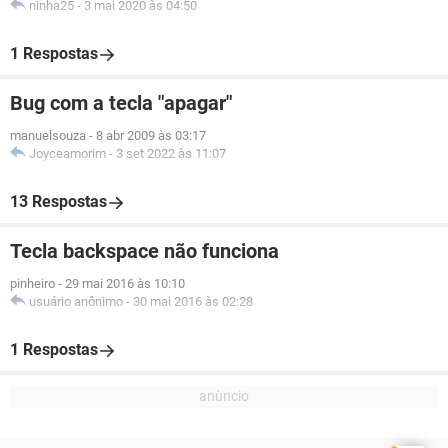
ninha25
-
3 mai 2020 às 04:50
1 Respostas
Bug com a tecla "apagar"
manuelsouza
-
8 abr 2009 às 03:17
Joyceamorim
-
3 set 2022 às 11:07
13 Respostas
Tecla backspace não funciona
pinheiro
-
29 mai 2016 às 10:10
usuário anônimo
-
30 mai 2016 às 02:28
1 Respostas