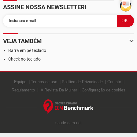
ASSINE NOSSA NEWSLETTER!
VEJA TAMBÉM
Barra em pé teclado
Check no teclado
Equipe
Termos de uso
Política de Privacidade
Contato
Regulamento
A Revista Da Mulher
Configuração de cookies
saude.ccm.net