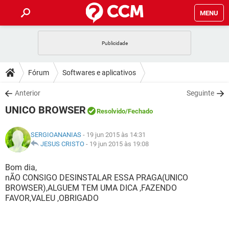
MENU
INÍCIO
JOGOS
WHATSAPP
DICAS
Fórum
Softwares e aplicativos
CELULAR
FACEBOOK
JOGOS
WHATSAPP
DOWNLOADS
Anterior
Seguinte
OUTLOOK
EXCEL
CELULAR
FACEBOOK
UNICO BROWSER
INSTAGRAM
JOGOS
GMAIL
WHATSAPP
Resolvido
/Fechado
FÓRUM
OUTLOOK
EXCEL
GUIA DE COMPRAS
CELULAR
FACEBOOK
SERGIOANANIAS
- 19 jun 2015 às 14:31
INSTAGRAM
JOGOS
GMAIL
WHATSAPP
GLOSSÁRIO
JESUS CRISTO
-
19 jun 2015 às 19:08
OUTLOOK
EXCEL
GUIA DE COMPRAS
CELULAR
FACEBOOK
INSTAGRAM
JOGOS
GMAIL
WHATSAPP
Bom dia,
OUTLOOK
EXCEL
nÃO CONSIGO DESINSTALAR ESSA PRAGA(UNICO
GUIA DE COMPRAS
CELULAR
FACEBOOK
BROWSER),ALGUEM TEM UMA DICA ,FAZENDO
INSTAGRAM
GMAIL
FAVOR,VALEU ,OBRIGADO
OUTLOOK
EXCEL
GUIA DE COMPRAS
INSTAGRAM
GMAIL