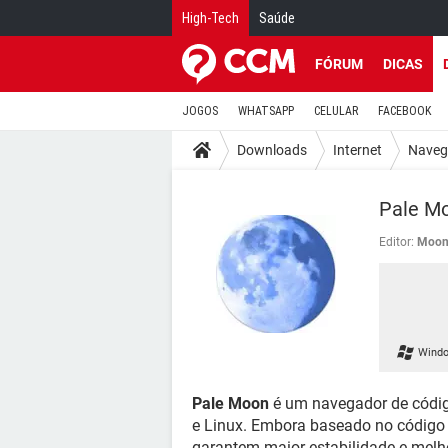
High-Tech
Saúde
FÓRUM
DICAS
JOGOS
WHATSAPP
CELULAR
FACEBOOK
Downloads
Internet
Naveg
Pale Mo
Editor:
Moonc
Windo
Pale Moon
é um navegador de códig
e Linux. Embora baseado no código 
garantem maior estabilidade e melho