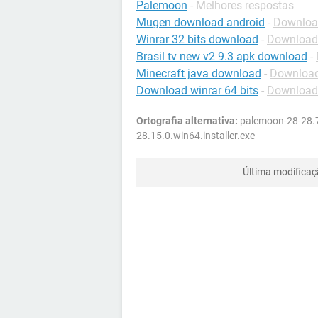
Palemoon
- Melhores respostas
Mugen download android
-
Download
Winrar 32 bits download
-
Download
Brasil tv new v2 9.3 apk download
-
Minecraft java download
-
Download
Download winrar 64 bits
-
Download
Ortografia alternativa:
palemoon-28-28.7.
28.15.0.win64.installer.exe
Última modifica