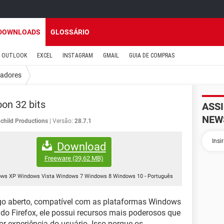
DOWNLOADS
GLOSSÁRIO
OUTLOOK
EXCEL
INSTAGRAM
GMAIL
GUIA DE COMPRAS
adores
on 32 bits
ASS
NEW
hild Productions
Versão:
28.7.1
Download
Freeware
(39,62 MB)
ws XP Windows Vista Windows 7 Windows 8 Windows 10
-
Português
o aberto, compatível com as plataformas Windows
do Firefox, ele possui recursos mais poderosos que
r experiência do usuário. Isso porque os