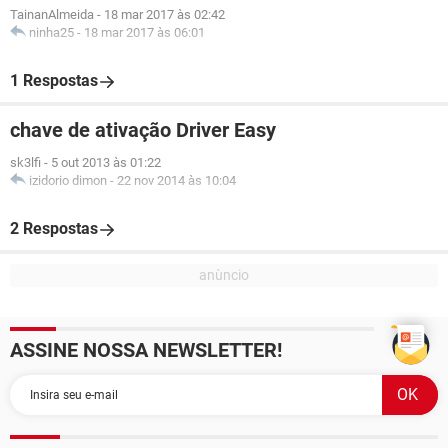
TainanAlmeida
-
18 mar 2017 às 02:42
ninha25
-
18 mar 2017 às 06:01
1 Respostas
chave de ativação Driver Easy
sk3lfi
-
5 out 2013 às 01:22
izidorio dimon
-
22 nov 2014 às 10:04
2 Respostas
ASSINE NOSSA NEWSLETTER!