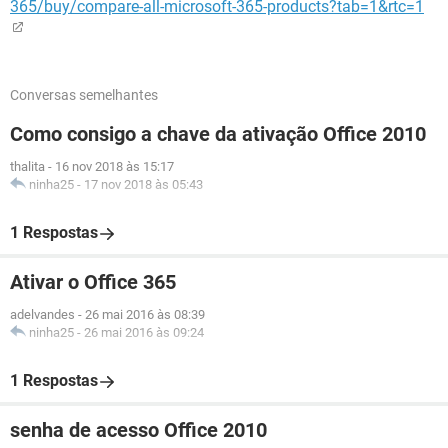
365/buy/compare-all-microsoft-365-products?tab=1&rtc=1
Conversas semelhantes
Como consigo a chave da ativação Office 2010
thalita
-
16 nov 2018 às 15:17
ninha25
-
17 nov 2018 às 05:43
1 Respostas
Ativar o Office 365
adelvandes
-
26 mai 2016 às 08:39
ninha25
-
26 mai 2016 às 09:24
1 Respostas
senha de acesso Office 2010