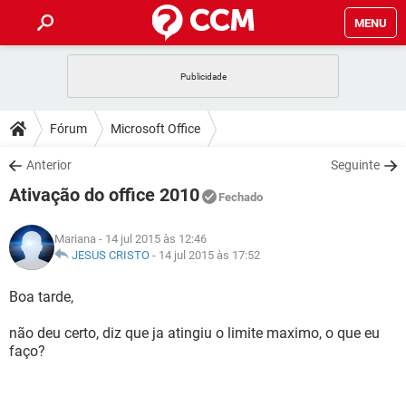
MENU
INÍCIO
JOGOS
WHATSAPP
DICAS
Fórum
Microsoft Office
CELULAR
FACEBOOK
JOGOS
WHATSAPP
DOWNLOADS
Anterior
Seguinte
OUTLOOK
EXCEL
CELULAR
FACEBOOK
Ativação do office 2010
INSTAGRAM
JOGOS
GMAIL
WHATSAPP
Fechado
FÓRUM
OUTLOOK
EXCEL
GUIA DE COMPRAS
CELULAR
FACEBOOK
Mariana
- 14 jul 2015 às 12:46
INSTAGRAM
JOGOS
GMAIL
WHATSAPP
GLOSSÁRIO
JESUS CRISTO
-
14 jul 2015 às 17:52
OUTLOOK
EXCEL
GUIA DE COMPRAS
CELULAR
FACEBOOK
INSTAGRAM
JOGOS
GMAIL
WHATSAPP
Boa tarde,
OUTLOOK
EXCEL
GUIA DE COMPRAS
CELULAR
FACEBOOK
não deu certo, diz que ja atingiu o limite maximo, o que eu
INSTAGRAM
GMAIL
faço?
OUTLOOK
EXCEL
GUIA DE COMPRAS
INSTAGRAM
GMAIL