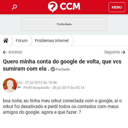
MENU
INÍCIO
JOGOS
WHATSAPP
DICAS
Fórum
Problemas Internet
CELULAR
FACEBOOK
JOGOS
WHATSAPP
DOWNLOADS
Anterior
Seguinte
OUTLOOK
EXCEL
CELULAR
FACEBOOK
Quero minha conta do google de volta, que vcs
INSTAGRAM
JOGOS
GMAIL
WHATSAPP
FÓRUM
OUTLOOK
EXCEL
sumiram com ela .
Fechado
GUIA DE COMPRAS
CELULAR
FACEBOOK
INSTAGRAM
JOGOS
GMAIL
WHATSAPP
GLOSSÁRIO
OUTLOOK
EXCEL
pry
- 27 jul 2015 às 18:46
GUIA DE COMPRAS
CELULAR
FACEBOOK
Perfil bloqueado -
28 jul 2015 às 05:14
INSTAGRAM
JOGOS
GMAIL
WHATSAPP
OUTLOOK
EXCEL
boa noite, eu tinha meu orkut conectada com o google, ai o
GUIA DE COMPRAS
CELULAR
FACEBOOK
INSTAGRAM
GMAIL
orkut foi desativado e perdi todos os contados com meus
OUTLOOK
EXCEL
amigos do google. agora e que fazer .?
GUIA DE COMPRAS
INSTAGRAM
GMAIL