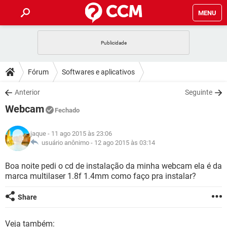
MENU
INÍCIO
JOGOS
WHATSAPP
DICAS
Fórum
Softwares e aplicativos
CELULAR
FACEBOOK
JOGOS
WHATSAPP
DOWNLOADS
Anterior
Seguinte
OUTLOOK
EXCEL
CELULAR
FACEBOOK
Webcam
INSTAGRAM
JOGOS
GMAIL
WHATSAPP
Fechado
FÓRUM
OUTLOOK
EXCEL
GUIA DE COMPRAS
CELULAR
FACEBOOK
jaque
- 11 ago 2015 às 23:06
INSTAGRAM
JOGOS
GMAIL
WHATSAPP
GLOSSÁRIO
usuário anônimo -
12 ago 2015 às 03:14
OUTLOOK
EXCEL
GUIA DE COMPRAS
CELULAR
FACEBOOK
INSTAGRAM
JOGOS
GMAIL
WHATSAPP
Boa noite pedi o cd de instalação da minha webcam ela é da
OUTLOOK
EXCEL
marca multilaser 1.8f 1.4mm como faço pra instalar?
GUIA DE COMPRAS
CELULAR
FACEBOOK
INSTAGRAM
GMAIL
OUTLOOK
EXCEL
Share
GUIA DE COMPRAS
INSTAGRAM
GMAIL
Veja também: