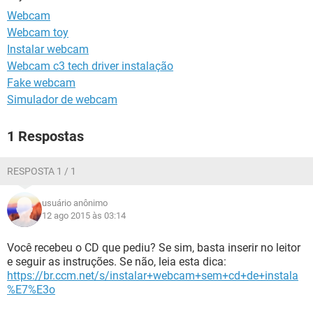
GUIA DE COMPRAS
Webcam
Webcam toy
Instalar webcam
Webcam c3 tech driver instalação
Fake webcam
Simulador de webcam
1 Respostas
RESPOSTA 1 / 1
usuário anônimo
12 ago 2015 às 03:14
Você recebeu o CD que pediu? Se sim, basta inserir no leitor
e seguir as instruções. Se não, leia esta dica:
https://br.ccm.net/s/instalar+webcam+sem+cd+de+instala
%E7%E3o