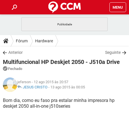
MENU
INÍCIO
JOGOS
WHATSAPP
DICAS
Fórum
Hardware
CELULAR
FACEBOOK
JOGOS
WHATSAPP
DOWNLOADS
Anterior
Seguinte
OUTLOOK
EXCEL
CELULAR
FACEBOOK
Multifuncional HP Deskjet 2050 - J510a Drive
INSTAGRAM
JOGOS
GMAIL
WHATSAPP
FÓRUM
OUTLOOK
EXCEL
Fechado
GUIA DE COMPRAS
CELULAR
FACEBOOK
INSTAGRAM
JOGOS
GMAIL
WHATSAPP
GLOSSÁRIO
OUTLOOK
jeferson
- 12 ago 2015 às 20:57
EXCEL
GUIA DE COMPRAS
CELULAR
FACEBOOK
JESUS CRISTO
-
13 ago 2015 às 00:05
INSTAGRAM
JOGOS
GMAIL
WHATSAPP
OUTLOOK
EXCEL
Bom dia, como eu faso pra estalar minha impresora hp
GUIA DE COMPRAS
CELULAR
FACEBOOK
deskjet 2050 all-in-one j510series
INSTAGRAM
GMAIL
OUTLOOK
EXCEL
GUIA DE COMPRAS
INSTAGRAM
GMAIL