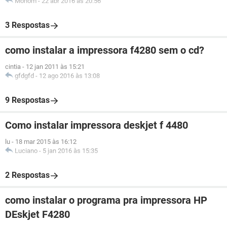
Mohom
-
22 abr 2016 às 20:56
3 Respostas
como instalar a impressora f4280 sem o cd?
cintia
-
12 jan 2011 às 15:21
gfdgfd
-
12 ago 2016 às 13:08
9 Respostas
Como instalar impressora deskjet f 4480
lu
-
18 mar 2015 às 16:12
Luciano
-
5 jan 2016 às 15:35
2 Respostas
como instalar o programa pra impressora HP
DEskjet F4280