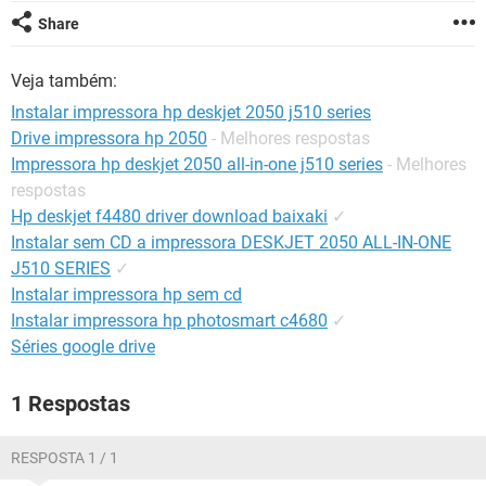
GUIA DE COMPRAS
Share
Veja também:
Instalar impressora hp deskjet 2050 j510 series
Drive impressora hp 2050
- Melhores respostas
Impressora hp deskjet 2050 all-in-one j510 series
- Melhores
respostas
Hp deskjet f4480 driver download baixaki
✓
Instalar sem CD a impressora DESKJET 2050 ALL-IN-ONE
J510 SERIES
✓
Instalar impressora hp sem cd
Instalar impressora hp photosmart c4680
✓
Séries google drive
1 Respostas
RESPOSTA 1 / 1