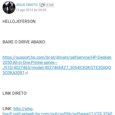
JESUS CRISTO
3.160
13 ago 2015 às 00:05
HELLO,JEFERSON
BAIXE O DRIVE ABAIXO:
https://support.hp.com/br-pt/drivers/selfservice/HP-Deskjet-
2050-All-in-One-Printer-series---
J510/4027463/model/4027468#Z7_3054ICK0KGTE30AQO
5O3KA30R1
LINK DIRETO:
LINK:
http://whp-
hou9.cold.extweb.hp.com/pub/softlib/software12/COL3260