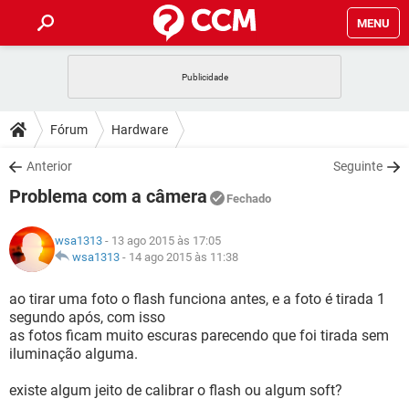
MENU
INÍCIO
JOGOS
WHATSAPP
DICAS
Fórum
Hardware
CELULAR
FACEBOOK
JOGOS
WHATSAPP
DOWNLOADS
Anterior
Seguinte
OUTLOOK
EXCEL
CELULAR
FACEBOOK
Problema com a câmera
INSTAGRAM
JOGOS
GMAIL
WHATSAPP
Fechado
FÓRUM
OUTLOOK
EXCEL
GUIA DE COMPRAS
CELULAR
FACEBOOK
wsa1313
- 13 ago 2015 às 17:05
INSTAGRAM
JOGOS
GMAIL
WHATSAPP
GLOSSÁRIO
wsa1313
-
14 ago 2015 às 11:38
OUTLOOK
EXCEL
GUIA DE COMPRAS
CELULAR
FACEBOOK
INSTAGRAM
JOGOS
GMAIL
WHATSAPP
ao tirar uma foto o flash funciona antes, e a foto é tirada 1
OUTLOOK
EXCEL
segundo após, com isso
GUIA DE COMPRAS
CELULAR
FACEBOOK
as fotos ficam muito escuras parecendo que foi tirada sem
INSTAGRAM
GMAIL
iluminação alguma.
OUTLOOK
EXCEL
GUIA DE COMPRAS
INSTAGRAM
GMAIL
existe algum jeito de calibrar o flash ou algum soft?