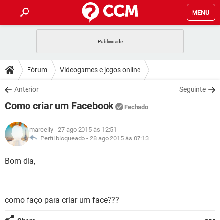
MENU
INÍCIO
JOGOS
WHATSAPP
DICAS
Fórum
Videogames e jogos online
CELULAR
FACEBOOK
JOGOS
WHATSAPP
DOWNLOADS
Anterior
Seguinte
OUTLOOK
EXCEL
CELULAR
FACEBOOK
Como criar um Facebook
INSTAGRAM
JOGOS
GMAIL
WHATSAPP
Fechado
FÓRUM
OUTLOOK
EXCEL
GUIA DE COMPRAS
CELULAR
FACEBOOK
marcelly
- 27 ago 2015 às 12:51
INSTAGRAM
JOGOS
GMAIL
WHATSAPP
GLOSSÁRIO
Perfil bloqueado -
28 ago 2015 às 07:13
OUTLOOK
EXCEL
GUIA DE COMPRAS
CELULAR
FACEBOOK
INSTAGRAM
JOGOS
GMAIL
WHATSAPP
Bom dia,
OUTLOOK
EXCEL
GUIA DE COMPRAS
CELULAR
FACEBOOK
INSTAGRAM
GMAIL
OUTLOOK
EXCEL
GUIA DE COMPRAS
como faço para criar um face???
INSTAGRAM
GMAIL