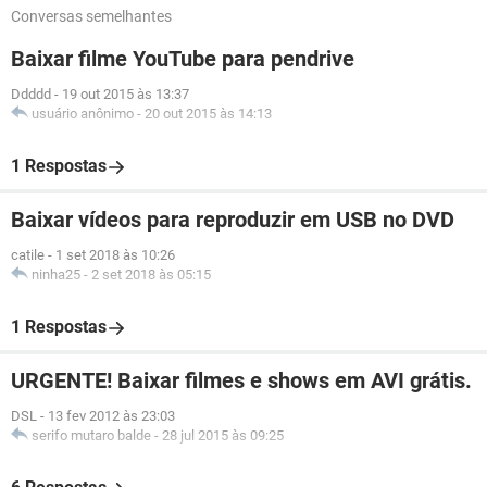
Conversas semelhantes
Baixar filme YouTube para pendrive
Ddddd
-
19 out 2015 às 13:37
usuário anônimo
-
20 out 2015 às 14:13
1 Respostas
Baixar vídeos para reproduzir em USB no DVD
catile
-
1 set 2018 às 10:26
ninha25
-
2 set 2018 às 05:15
1 Respostas
URGENTE! Baixar filmes e shows em AVI grátis.
DSL
-
13 fev 2012 às 23:03
serifo mutaro balde
-
28 jul 2015 às 09:25