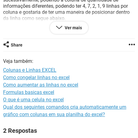
GUIA DE COMPRAS
informações diferentes, podendo ter 4, 7, 2, 1, 9 linhas por
coluna e gostaria de ter uma maneira de posicionar dentro
da linha como segue abaixo.
Exemplo: COLUNA LINHA
Ver mais
1 4 3 2 1
2
3
Share
4
Veja também:
Colunas e Linhas EXCEL
Como congelar linhas no excel
Como aumentar as linhas no excel
Formulas basicas excel
O que é uma celula no excel
Qual dos seguintes comandos cria automaticamente um
gráfico com colunas em sua planilha do excel?
2 Respostas