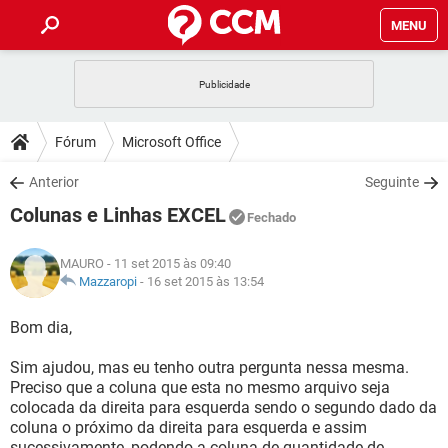
MENU
INÍCIO
JOGOS
WHATSAPP
DICAS
Fórum
Microsoft Office
CELULAR
FACEBOOK
JOGOS
WHATSAPP
DOWNLOADS
Anterior
Seguinte
OUTLOOK
EXCEL
CELULAR
FACEBOOK
Colunas e Linhas EXCEL
INSTAGRAM
JOGOS
GMAIL
WHATSAPP
Fechado
FÓRUM
OUTLOOK
EXCEL
GUIA DE COMPRAS
CELULAR
FACEBOOK
MAURO
- 11 set 2015 às 09:40
INSTAGRAM
JOGOS
GMAIL
WHATSAPP
GLOSSÁRIO
Mazzaropi
-
16 set 2015 às 13:54
OUTLOOK
EXCEL
GUIA DE COMPRAS
CELULAR
FACEBOOK
INSTAGRAM
JOGOS
GMAIL
WHATSAPP
Bom dia,
OUTLOOK
EXCEL
GUIA DE COMPRAS
CELULAR
FACEBOOK
Sim ajudou, mas eu tenho outra pergunta nessa mesma.
INSTAGRAM
GMAIL
Preciso que a coluna que esta no mesmo arquivo seja
OUTLOOK
EXCEL
GUIA DE COMPRAS
colocada da direita para esquerda sendo o segundo dado da
INSTAGRAM
GMAIL
coluna o próximo da direita para esquerda e assim
sucessivamente, podendo a coluna de quantidade de