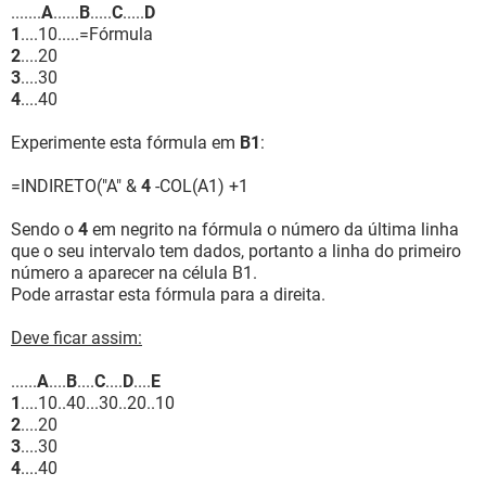
.......
A
......
B
.....
C
.....
D
1
....10.....=Fórmula
2
....20
3
....30
4
....40
Experimente esta fórmula em
B1
:
=INDIRETO("A" &
4
-COL(A1) +1
Sendo o
4
em negrito na fórmula o número da última linha
que o seu intervalo tem dados, portanto a linha do primeiro
número a aparecer na célula B1.
Pode arrastar esta fórmula para a direita.
Deve ficar assim:
......
A
....
B
....
C
....
D
....
E
1
....10..40...30..20..10
2
....20
3
....30
4
....40