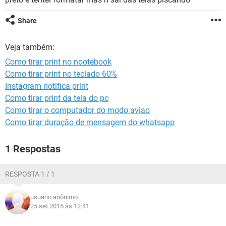
GUIA DE COMPRAS
Share
Veja também:
Como tirar print no nootebook
Como tirar print no teclado 60%
Instagram notifica print
Como tirar print da tela do pc
Como tirar o computador do modo aviao
Como tirar duração de mensagem do whatsapp
1 Respostas
RESPOSTA 1 / 1
usuário anônimo
25 set 2015 às 12:41