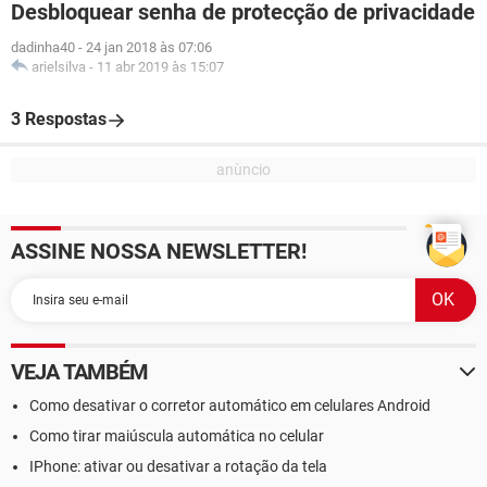
Desbloquear senha de protecção de privacidade
dadinha40
-
24 jan 2018 às 07:06
arielsilva
-
11 abr 2019 às 15:07
3 Respostas
ASSINE NOSSA NEWSLETTER!
VEJA TAMBÉM
Como desativar o corretor automático em celulares Android
Como tirar maiúscula automática no celular
IPhone: ativar ou desativar a rotação da tela