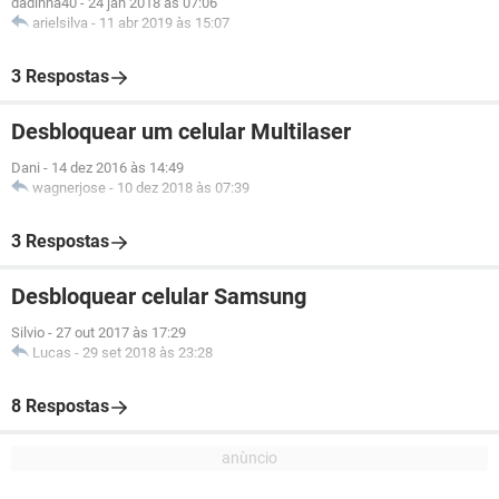
dadinha40
-
24 jan 2018 às 07:06
arielsilva
-
11 abr 2019 às 15:07
3 Respostas
Desbloquear um celular Multilaser
Dani
-
14 dez 2016 às 14:49
wagnerjose
-
10 dez 2018 às 07:39
3 Respostas
Desbloquear celular Samsung
Silvio
-
27 out 2017 às 17:29
Lucas
-
29 set 2018 às 23:28
8 Respostas