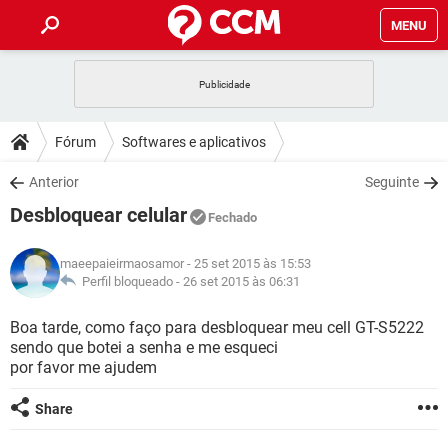
MENU
INÍCIO
JOGOS
WHATSAPP
DICAS
Fórum
Softwares e aplicativos
CELULAR
FACEBOOK
JOGOS
WHATSAPP
DOWNLOADS
Anterior
Seguinte
OUTLOOK
EXCEL
CELULAR
FACEBOOK
Desbloquear celular
INSTAGRAM
JOGOS
GMAIL
WHATSAPP
Fechado
FÓRUM
OUTLOOK
EXCEL
GUIA DE COMPRAS
CELULAR
FACEBOOK
maeepaieirmaosamor
- 25 set 2015 às 15:53
INSTAGRAM
JOGOS
GMAIL
WHATSAPP
GLOSSÁRIO
Perfil bloqueado -
26 set 2015 às 06:31
OUTLOOK
EXCEL
GUIA DE COMPRAS
CELULAR
FACEBOOK
INSTAGRAM
JOGOS
GMAIL
WHATSAPP
Boa tarde, como faço para desbloquear meu cell GT-S5222
OUTLOOK
EXCEL
sendo que botei a senha e me esqueci
GUIA DE COMPRAS
CELULAR
FACEBOOK
por favor me ajudem
INSTAGRAM
GMAIL
OUTLOOK
EXCEL
GUIA DE COMPRAS
Share
INSTAGRAM
GMAIL