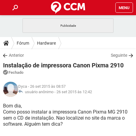
MENU
INÍCIO
JOGOS
WHATSAPP
DICAS
Fórum
Hardware
CELULAR
FACEBOOK
JOGOS
WHATSAPP
DOWNLOADS
Anterior
Seguinte
OUTLOOK
EXCEL
CELULAR
FACEBOOK
Instalação de impressora Canon Pixma 2910
INSTAGRAM
JOGOS
GMAIL
WHATSAPP
FÓRUM
OUTLOOK
EXCEL
Fechado
GUIA DE COMPRAS
CELULAR
FACEBOOK
INSTAGRAM
JOGOS
GMAIL
WHATSAPP
GLOSSÁRIO
OUTLOOK
Dyca
- 26 set 2015 às 08:57
EXCEL
GUIA DE COMPRAS
CELULAR
FACEBOOK
usuário anônimo -
26 set 2015 às 12:42
INSTAGRAM
JOGOS
GMAIL
WHATSAPP
OUTLOOK
EXCEL
Bom dia,
GUIA DE COMPRAS
CELULAR
FACEBOOK
Como posso instalar a impressora Canon Pixma MG 2910
INSTAGRAM
GMAIL
sem o CD de instalação. Nao localizei no site da marca o
OUTLOOK
EXCEL
GUIA DE COMPRAS
software. Alguém tem dica?
INSTAGRAM
GMAIL