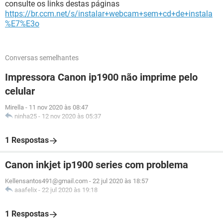
consulte os links destas páginas
https://br.ccm.net/s/instalar+webcam+sem+cd+de+instala
%E7%E3o
Conversas semelhantes
Impressora Canon ip1900 não imprime pelo
celular
Mirella
-
11 nov 2020 às 08:47
ninha25
-
12 nov 2020 às 05:37
1 Respostas
Canon inkjet ip1900 series com problema
Kellensantos491@gmail.com
-
22 jul 2020 às 18:57
aaafelix
-
22 jul 2020 às 19:18
1 Respostas