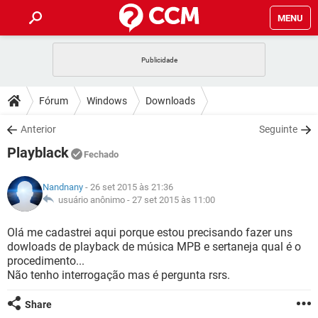
MENU
INÍCIO
JOGOS
WHATSAPP
DICAS
Fórum
Windows
Downloads
CELULAR
FACEBOOK
JOGOS
WHATSAPP
DOWNLOADS
Anterior
Seguinte
OUTLOOK
EXCEL
CELULAR
FACEBOOK
Playblack
INSTAGRAM
JOGOS
GMAIL
WHATSAPP
Fechado
FÓRUM
OUTLOOK
EXCEL
GUIA DE COMPRAS
CELULAR
FACEBOOK
Nandnany
- 26 set 2015 às 21:36
INSTAGRAM
JOGOS
GMAIL
WHATSAPP
GLOSSÁRIO
usuário anônimo -
27 set 2015 às 11:00
OUTLOOK
EXCEL
GUIA DE COMPRAS
CELULAR
FACEBOOK
INSTAGRAM
JOGOS
GMAIL
WHATSAPP
Olá me cadastrei aqui porque estou precisando fazer uns
OUTLOOK
EXCEL
dowloads de playback de música MPB e sertaneja qual é o
GUIA DE COMPRAS
CELULAR
FACEBOOK
procedimento...
INSTAGRAM
GMAIL
Não tenho interrogação mas é pergunta rsrs.
OUTLOOK
EXCEL
GUIA DE COMPRAS
INSTAGRAM
GMAIL
Share