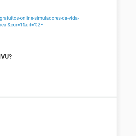
gratuitos-online-simuladores-da-vida-
real&cur=1&url=%2F
MVU?