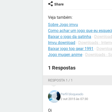
Share
Veja também:
Sobre Jogo imvu
Como achar um jogo que eu esquec
Baixar o jogo da gatinha
-
Downloads
Imvu download
-
Downloads - Intern
Baixar jogo top gear 1991
-
Downloa
Jogo mugen anime
-
Downloads - So
1 Respostas
RESPOSTA 1 / 1
Perfil bloqueado
2 out 2015 às 07:30
Oi