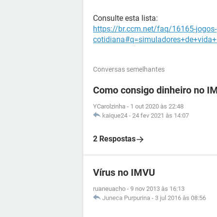
Consulte esta lista:
https://br.ccm.net/faq/16165-jogos-
cotidiana#q=simuladores+de+vida+
Conversas semelhantes
Como consigo dinheiro no I
YCarolzinha
-
1 out 2020 às 22:48
kaique24
-
24 fev 2021 às 14:07
2 Respostas
Vírus no IMVU
ruaneuacho
-
9 nov 2013 às 16:13
Juneca Purpurina
-
3 jul 2016 às 08:56