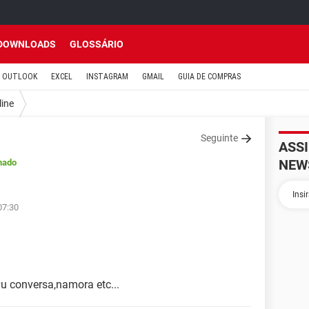
DOWNLOADS
GLOSSÁRIO
OUTLOOK
EXCEL
INSTAGRAM
GMAIL
GUIA DE COMPRAS
line
Seguinte
ASS
NEW
hado
07:30
u conversa,namora etc...