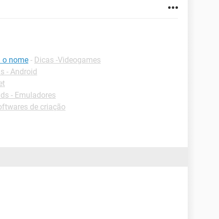
i o nome
-
Dicas -Videogames
 - Android
et
ds - Emuladores
ftwares de criação