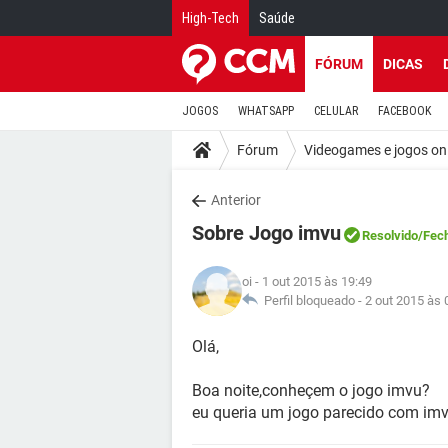
High-Tech
Saúde
FÓRUM
DICAS
JOGOS
WHATSAPP
CELULAR
FACEBOOK
Fórum
Videogames e jogos on
Anterior
Sobre Jogo imvu
Resolvido
/Fec
oi
- 1 out 2015 às 19:49
Perfil bloqueado -
2 out 2015 às 
Olá,
Boa noite,conheçem o jogo imvu?
eu queria um jogo parecido com imv