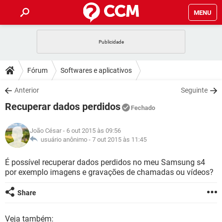
MENU
INÍCIO
JOGOS
WHATSAPP
DICAS
Fórum
Softwares e aplicativos
CELULAR
FACEBOOK
JOGOS
WHATSAPP
DOWNLOADS
Anterior
Seguinte
OUTLOOK
EXCEL
CELULAR
FACEBOOK
Recuperar dados perdidos
INSTAGRAM
JOGOS
GMAIL
WHATSAPP
Fechado
FÓRUM
OUTLOOK
EXCEL
GUIA DE COMPRAS
CELULAR
FACEBOOK
João César
- 6 out 2015 às 09:56
INSTAGRAM
JOGOS
GMAIL
WHATSAPP
GLOSSÁRIO
usuário anônimo -
7 out 2015 às 11:45
OUTLOOK
EXCEL
GUIA DE COMPRAS
CELULAR
FACEBOOK
INSTAGRAM
JOGOS
GMAIL
WHATSAPP
É possível recuperar dados perdidos no meu Samsung s4
OUTLOOK
EXCEL
por exemplo imagens e gravações de chamadas ou vídeos?
GUIA DE COMPRAS
CELULAR
FACEBOOK
INSTAGRAM
GMAIL
OUTLOOK
EXCEL
Share
GUIA DE COMPRAS
INSTAGRAM
GMAIL
Veja também: