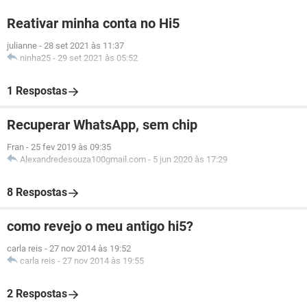
Reativar minha conta no Hi5
julianne
-
28 set 2021 às 11:37
ninha25
-
29 set 2021 às 05:52
1 Respostas
Recuperar WhatsApp, sem chip
Fran
-
25 fev 2019 às 09:35
Alexandredesouza100gmail.com
-
5 jun 2020 às 17:29
8 Respostas
como revejo o meu antigo hi5?
carla reis
-
27 nov 2014 às 19:52
carla reis
-
27 nov 2014 às 19:55
2 Respostas