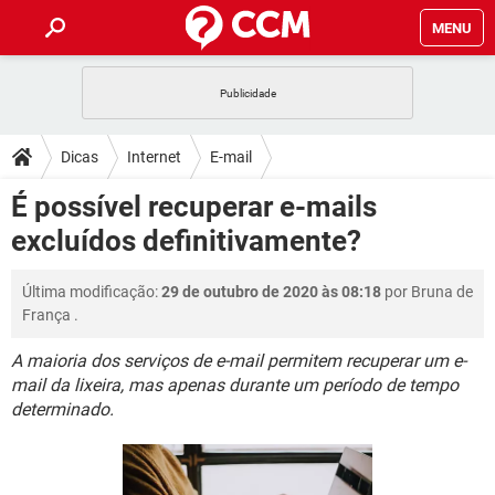
MENU
INÍCIO
JOGOS
WHATSAPP
DICAS
Dicas
Internet
E-mail
CELULAR
FACEBOOK
JOGOS
WHATSAPP
DOWNLOADS
É possível recuperar e-mails
OUTLOOK
EXCEL
CELULAR
FACEBOOK
excluídos definitivamente?
INSTAGRAM
JOGOS
GMAIL
WHATSAPP
FÓRUM
OUTLOOK
EXCEL
GUIA DE COMPRAS
CELULAR
FACEBOOK
Última modificação:
29 de outubro de 2020 às 08:18
por
Bruna de
INSTAGRAM
JOGOS
GMAIL
WHATSAPP
GLOSSÁRIO
OUTLOOK
França
.
EXCEL
GUIA DE COMPRAS
CELULAR
FACEBOOK
INSTAGRAM
JOGOS
GMAIL
WHATSAPP
A maioria dos serviços de e-mail permitem recuperar um e-
OUTLOOK
EXCEL
mail da lixeira, mas apenas durante um período de tempo
GUIA DE COMPRAS
CELULAR
FACEBOOK
determinado.
INSTAGRAM
GMAIL
OUTLOOK
EXCEL
GUIA DE COMPRAS
INSTAGRAM
GMAIL