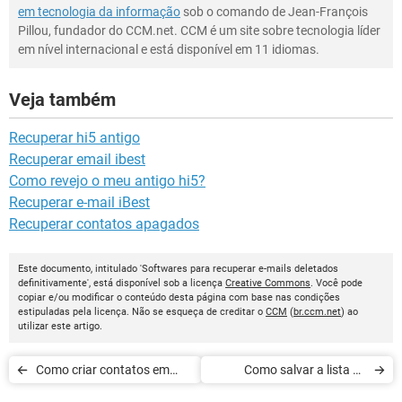
em tecnologia da informação
sob o comando de Jean-François
Pillou, fundador do CCM.net. CCM é um site sobre tecnologia líder
em nível internacional e está disponível em 11 idiomas.
Veja também
Recuperar hi5 antigo
Recuperar email ibest
Como revejo o meu antigo hi5?
Recuperar e-mail iBest
Recuperar contatos apagados
Este documento, intitulado 'Softwares para recuperar e-mails deletados
definitivamente', está disponível sob a licença
Creative Commons
. Você pode
copiar e/ou modificar o conteúdo desta página com base nas condições
estipuladas pela licença. Não se esqueça de creditar o
CCM
(
br.ccm.net
) ao
utilizar este artigo.
Como criar contatos em
Como salvar a lista de
lote
contatos dos serviços de e-