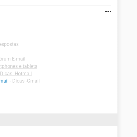
respostas
órum E-mail
phones e tablets
Dicas -Hotmail
mail
-
Dicas -Gmail