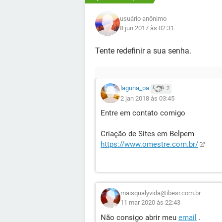
usuário anônimo
8 jun 2017 às 02:31
Tente redefinir a sua senha.
laguna_pa
2
2 jan 2018 às 03:45
Entre em contato comigo
Criação de Sites em Belpem
https://www.omestre.com.br/
maisqualyvida@ibesr.com.br
11 mar 2020 às 22:43
Não consigo abrir meu
email
.