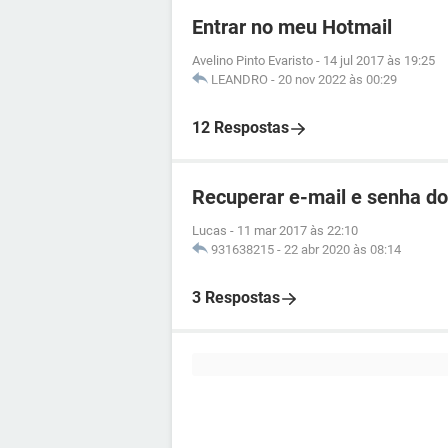
Entrar no meu Hotmail
Avelino Pinto Evaristo
-
14 jul 2017 às 19:25
LEANDRO
-
20 nov 2022 às 00:29
12 Respostas
Recuperar e-mail e senha d
Lucas
-
11 mar 2017 às 22:10
931638215
-
22 abr 2020 às 08:14
3 Respostas