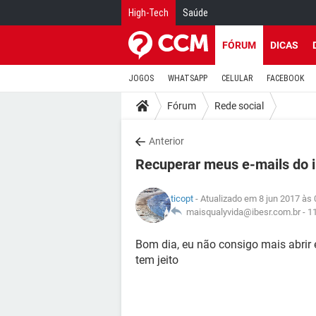
High-Tech
Saúde
FÓRUM
DICAS
JOGOS
WHATSAPP
CELULAR
FACEBOOK
Fórum
Rede social
Anterior
Recuperar meus e-mails do 
ticopt
- Atualizado em 8 jun 2017 às 
maisqualyvida@ibesr.com.br -
1
Bom dia, eu não consigo mais abrir
tem jeito