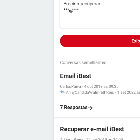
Preciso recuperar
***@***
Exib
Conversas semelhantes
Email iBest
CarlosPaiva
-
4 out 2018 às 09:35
AnnyCandidaWalmrathReis
-
1 set 2022 à
7 Respostas
Recuperar e-mail iBest
AdrianaPaiva
-
24 abr 2019 às 16:09