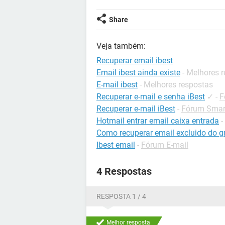
Share
Veja também:
Recuperar email ibest
Email ibest ainda existe
- Melhores 
E-mail ibest
- Melhores respostas
Recuperar e-mail e senha iBest
✓
-
F
Recuperar e-mail iBest
-
Fórum Smart
Hotmail entrar email caixa entrada
-
Como recuperar email excluido do g
Ibest email
-
Fórum E-mail
4 Respostas
RESPOSTA 1 / 4
Melhor resposta