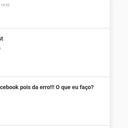
 14:53
st
5
ebook pois da erro!!! O que eu faço?