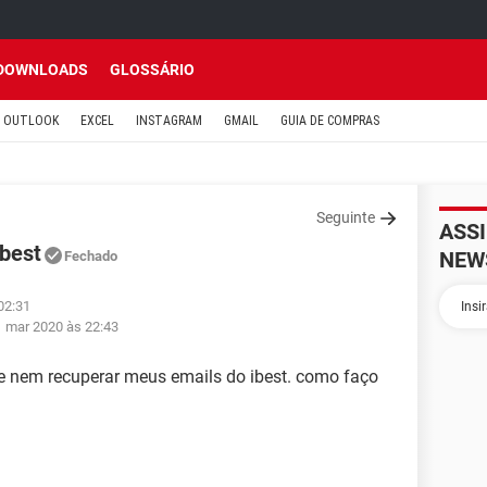
DOWNLOADS
GLOSSÁRIO
OUTLOOK
EXCEL
INSTAGRAM
GMAIL
GUIA DE COMPRAS
Seguinte
ASS
ibest
NEW
Fechado
02:31
1 mar 2020 às 22:43
 e nem recuperar meus emails do ibest. como faço