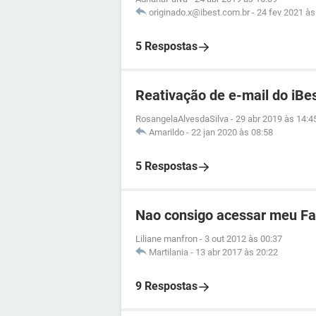
originado.x@ibest.com.br
-
24 fev 2021 às
5 Respostas
Reativação de e-mail do iBe
RosangelaAlvesdaSilva
-
29 abr 2019 às 14:4
Amarildo
-
22 jan 2020 às 08:58
5 Respostas
Nao consigo acessar meu Fac
Liliane manfron
-
3 out 2012 às 00:37
Martilania
-
13 abr 2017 às 20:22
9 Respostas