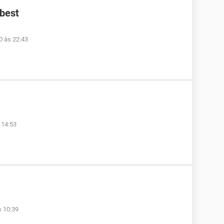
ibest
0 às 22:43
 14:53
s 10:39