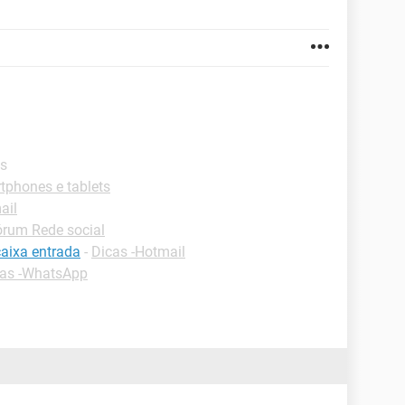
as
phones e tablets
ail
órum Rede social
caixa entrada
-
Dicas -Hotmail
cas -WhatsApp