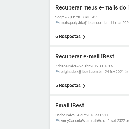
Recuperar meus e-mails do 
ticopt
-
7 jun 2017 às 19:21
maisqualyvida@ibesr.com.br
-
11 mar 202
6 Respostas
Recuperar e-mail iBest
AdrianaPaiva
-
24 abr 2019 às 16:09
originado.x@ibest.com.br
-
24 fev 2021 às
5 Respostas
Email iBest
CarlosPaiva
-
4 out 2018 às 09:35
AnnyCandidaWalmrathReis
-
1 set 2022 à