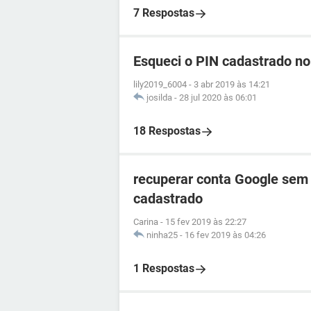
7 Respostas
Esqueci o PIN cadastrado n
lily2019_6004
-
3 abr 2019 às 14:21
josilda
-
28 jul 2020 às 06:01
18 Respostas
recuperar conta Google sem
cadastrado
Carina
-
15 fev 2019 às 22:27
ninha25
-
16 fev 2019 às 04:26
1 Respostas