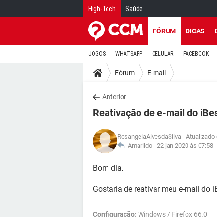
High-Tech
Saúde
FÓRUM
DICAS
JOGOS
WHATSAPP
CELULAR
FACEBOOK
Fórum
E-mail
Anterior
Reativação de e-mail do iBe
RosangelaAlvesdaSilva
- Atualizado
Amarildo -
22 jan 2020 às 07:58
Bom dia,
Gostaria de reativar meu e-mail do 
Configuração:
Windows / Firefox 66.0