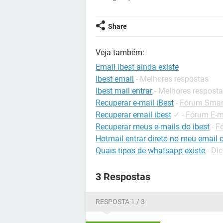
Share
Veja também:
Email ibest ainda existe
Ibest email
- Melhores respostas
Ibest mail entrar
- Melhores respost
Recuperar e-mail iBest
-
Fórum Smart
Recuperar email ibest
✓
-
Fórum E-m
Recuperar meus e-mails do ibest
-
F
Hotmail entrar direto no meu email 
Quais tipos de whatsapp existe
-
Di
3 Respostas
RESPOSTA 1 / 3