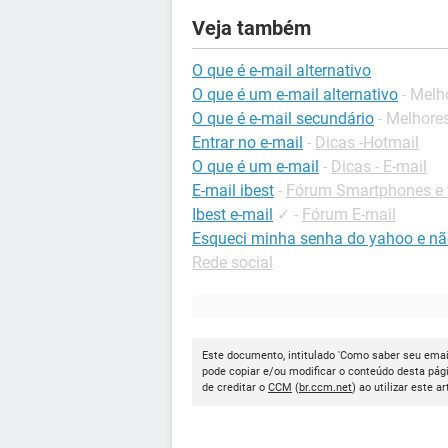
Veja também
O que é e-mail alternativo
O que é um e-mail alternativo
- Melh
O que é e-mail secundário
- Melhore
Entrar no e-mail
-
Dicas -Hotmail
O que é um e-mail
-
Dicas - E-mail
E-mail ibest
-
Fórum Smartphones e 
Ibest e-mail
✓
-
Fórum E-mail
Esqueci minha senha do yahoo e não
Rede social
Este documento, intitulado 'Como saber seu email 
pode copiar e/ou modificar o conteúdo desta pág
de creditar o
CCM
(
br.ccm.net
) ao utilizar este ar