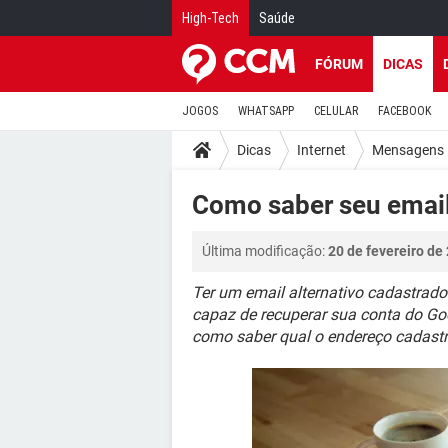
High-Tech
Saúde
FÓRUM
DICAS
JOGOS
WHATSAPP
CELULAR
FACEBOOK
Dicas
Internet
Mensagens 
Como saber seu email
Última modificação:
20 de fevereiro de
Ter um email alternativo cadastrado
capaz de recuperar sua conta do Goo
como saber qual o endereço cadastr