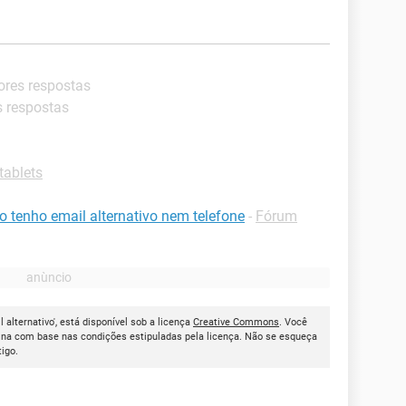
ores respostas
s respostas
tablets
 tenho email alternativo nem telefone
-
Fórum
alternativo', está disponível sob a licença
Creative Commons
. Você
ina com base nas condições estipuladas pela licença. Não se esqueça
tigo.