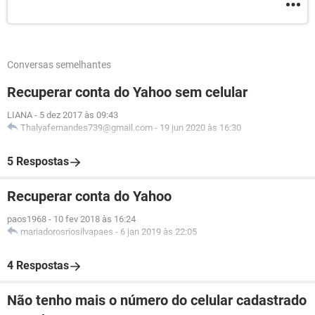
Conversas semelhantes
Recuperar conta do Yahoo sem celular
LIANA
-
5 dez 2017 às 09:43
Thalyafernandes739@gmail.com
-
19 jun 2020 às 16:30
5 Respostas
Recuperar conta do Yahoo
paos1968
-
10 fev 2018 às 16:24
mariadorosriosilvapaes
-
6 jan 2019 às 22:05
4 Respostas
Não tenho mais o número do celular cadastrado