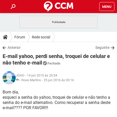
MENU
INÍCIO
JOGOS
WHATSAPP
DICAS
Fórum
Rede social
CELULAR
FACEBOOK
JOGOS
WHATSAPP
DOWNLOADS
Anterior
Seguinte
OUTLOOK
EXCEL
CELULAR
FACEBOOK
E-mail yahoo, perdi senha, troquei de celular e
INSTAGRAM
JOGOS
GMAIL
WHATSAPP
FÓRUM
OUTLOOK
EXCEL
não tenho e-mail
Fechado
GUIA DE COMPRAS
CELULAR
FACEBOOK
INSTAGRAM
JOGOS
GMAIL
WHATSAPP
GLOSSÁRIO
OUTLOOK
EXCEL
JOAO
- 14 jun 2015 às 20:54
GUIA DE COMPRAS
CELULAR
FACEBOOK
Rose Martins -
25 jun 2016 às 00:16
INSTAGRAM
JOGOS
GMAIL
WHATSAPP
OUTLOOK
EXCEL
Bom dia,
GUIA DE COMPRAS
CELULAR
FACEBOOK
INSTAGRAM
GMAIL
esqueci a senha do yahoo, troquei de celular e não tenho a
OUTLOOK
EXCEL
senha do e-mail alternativo. Como recuperar a senha deste
GUIA DE COMPRAS
e-mail???? POR FAVOR!!!
INSTAGRAM
GMAIL