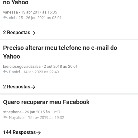
no Yahoo
vanessa
-
13 abr 2017 às 16:05
ninha25
-
26 jan 2021 às 05:01
2 Respostas
Preciso alterar meu telefone no e-mail do
Yahoo
laerciosegoviadasilva
-
2 out 2018 às 20:01
Daniel
-
14 jan 2023 às 22:49
2 Respostas
Quero recuperar meu Facebook
sthephane
-
26 jan 2015 às 11:27
Nayoliver
-
15 fev 2019 às 19:32
144 Respostas