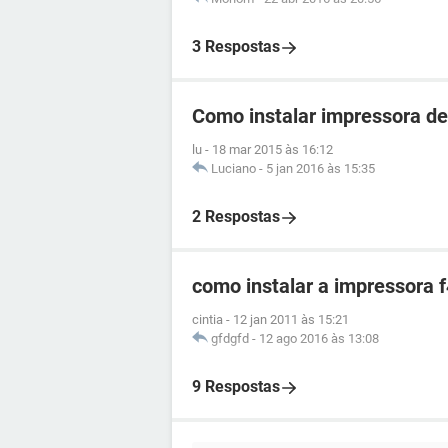
3 Respostas
Como instalar impressora de
lu
-
18 mar 2015 às 16:12
Luciano
-
5 jan 2016 às 15:35
2 Respostas
como instalar a impressora 
cintia
-
12 jan 2011 às 15:21
gfdgfd
-
12 ago 2016 às 13:08
9 Respostas