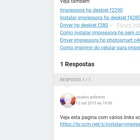
Veja também:
Impressora hp deskjet f2290
Instalar impressora hp deskjet f428
Driver hp deskjet f380
✓
-
Fórum Vid
Como instalar impressora hp sem c
Driver impressora hp photosmart c
Como imprimir do celular para impr
1 Respostas
RESPOSTA 1 / 1
usuário anônimo
12 out 2015 às 19:06
Veja esta pagina com vários links s
https://br.ccm.net/s/instalar+impr