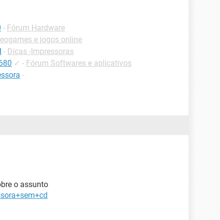
0
-
Fórum Hardware
eogames e jogos online
d
-
Dicas -Impressoras
4680
✓
-
Fórum Softwares e aplicativos
essora
-
obre o assunto
essora+sem+cd