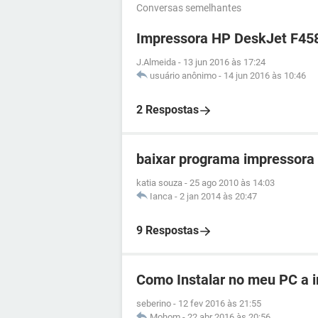
Conversas semelhantes
Impressora HP DeskJet F45
J.Almeida
-
13 jun 2016 às 17:24
usuário anônimo
-
14 jun 2016 às 10:46
2 Respostas
baixar programa impressora
katia souza
-
25 ago 2010 às 14:03
Ianca
-
2 jan 2014 às 20:47
9 Respostas
Como Instalar no meu PC a 
seberino
-
12 fev 2016 às 21:55
Mohom
-
22 abr 2016 às 20:56