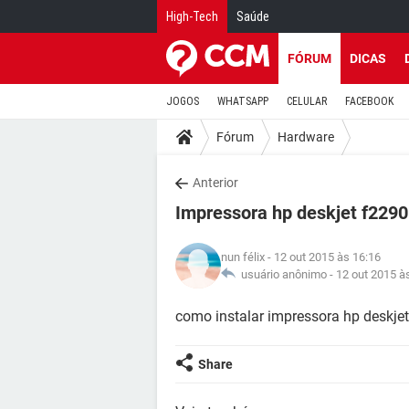
High-Tech
Saúde
FÓRUM
DICAS
JOGOS
WHATSAPP
CELULAR
FACEBOOK
Fórum
Hardware
Anterior
Impressora hp deskjet f2290
nun félix
- 12 out 2015 às 16:16
usuário anônimo -
12 out 2015 à
como instalar impressora hp deskj
Share