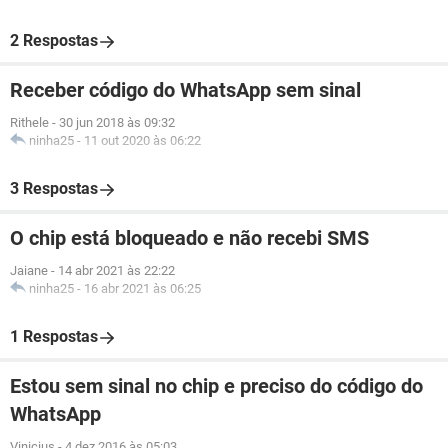
2 Respostas
Receber código do WhatsApp sem sinal
Rithele
-
30 jun 2018 às 09:32
ninha25
-
11 out 2020 às 06:22
3 Respostas
O chip está bloqueado e não recebi SMS
Jaiane
-
14 abr 2021 às 22:22
ninha25
-
16 abr 2021 às 06:25
1 Respostas
Estou sem sinal no chip e preciso do código do
WhatsApp
Vinicius
-
4 dez 2016 às 05:03