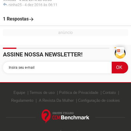
ninha25
-
4 dez 2016 às 06:11
1 Respostas
ASSINE NOSSA NEWSLETTER!
Equipe
Termos de uso
Política de Privacidade
Contato
Regulamento
A Revista Da Mulher
Configuração de cookies