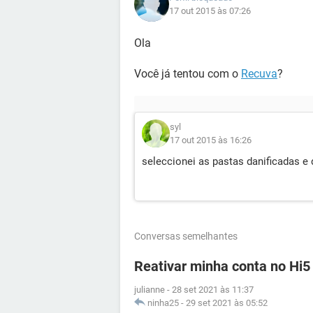
17 out 2015 às 07:26
Ola
Você já tentou com o
Recuva
?
syl
17 out 2015 às 16:26
seleccionei as pastas danificadas e 
Conversas semelhantes
Reativar minha conta no Hi5
julianne
-
28 set 2021 às 11:37
ninha25
-
29 set 2021 às 05:52