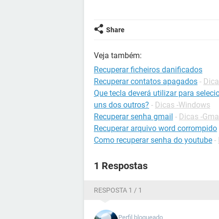
Share
Veja também:
Recuperar ficheiros danificados
Recuperar contatos apagados
-
Dica
Que tecla deverá utilizar para sele
uns dos outros?
-
Dicas -Windows
Recuperar senha gmail
-
Dicas -Gma
Recuperar arquivo word corrompido
Como recuperar senha do youtube
-
1 Respostas
RESPOSTA 1 / 1
Perfil bloqueado