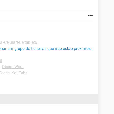
s -Celulares e tablets
cionar um grupo de ficheiros que não estão próximos
il
-
Dicas -Word
Dicas -YouTube