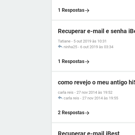
1 Respostas
Recuperar e-mail e senha iB
Tatiane
-
5 out 2019 às 10:31
ninha25
-
6 out 2019 às 03:34
1 Respostas
como revejo o meu antigo hi
carla reis
-
27 nov 2014 às 19:52
carla reis
-
27 nov 2014 às 19:55
2 Respostas
Recuperar e-mail iBest