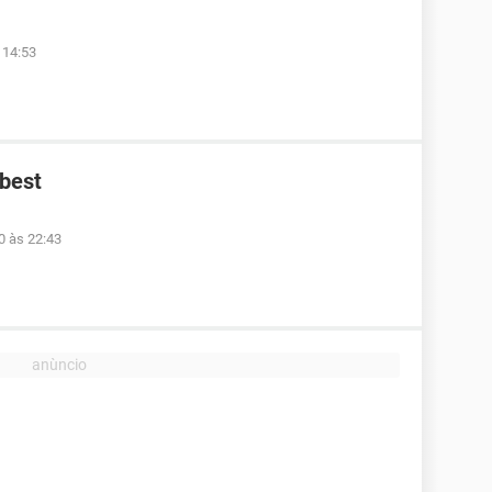
 14:53
ibest
0 às 22:43