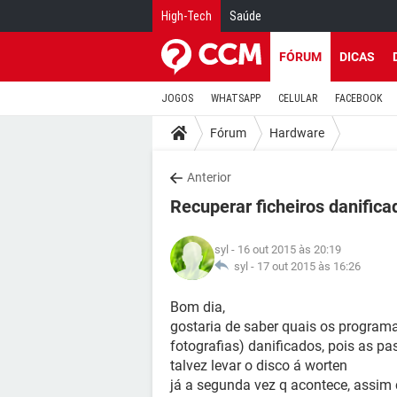
High-Tech
Saúde
FÓRUM
DICAS
JOGOS
WHATSAPP
CELULAR
FACEBOOK
Fórum
Hardware
Anterior
Recuperar ficheiros danifica
syl
- 16 out 2015 às 20:19
syl -
17 out 2015 às 16:26
Bom dia,
gostaria de saber quais os programa
fotografias) danificados, pois as pa
talvez levar o disco á worten
já a segunda vez q acontece, assim