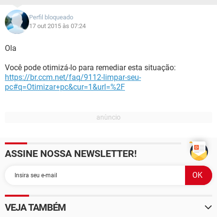
Perfil bloqueado
17 out 2015 às 07:24
Ola
Você pode otimizá-lo para remediar esta situação:
https://br.ccm.net/faq/9112-limpar-seu-
pc#q=Otimizar+pc&cur=1&url=%2F
ASSINE NOSSA NEWSLETTER!
VEJA TAMBÉM