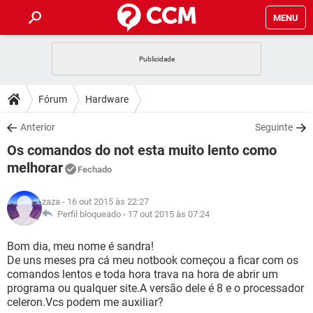
MENU
INÍCIO
JOGOS
WHATSAPP
DICAS
Fórum
Hardware
CELULAR
FACEBOOK
JOGOS
WHATSAPP
DOWNLOADS
Anterior
Seguinte
OUTLOOK
EXCEL
CELULAR
FACEBOOK
Os comandos do not esta muito lento como
INSTAGRAM
JOGOS
GMAIL
WHATSAPP
FÓRUM
OUTLOOK
EXCEL
melhorar
Fechado
GUIA DE COMPRAS
CELULAR
FACEBOOK
INSTAGRAM
JOGOS
GMAIL
WHATSAPP
GLOSSÁRIO
OUTLOOK
EXCEL
zaza
- 16 out 2015 às 22:27
GUIA DE COMPRAS
CELULAR
FACEBOOK
Perfil bloqueado -
17 out 2015 às 07:24
INSTAGRAM
JOGOS
GMAIL
WHATSAPP
OUTLOOK
EXCEL
Bom dia, meu nome é sandra!
GUIA DE COMPRAS
CELULAR
FACEBOOK
INSTAGRAM
GMAIL
De uns meses pra cá meu notbook começou a ficar com os
OUTLOOK
EXCEL
comandos lentos e toda hora trava na hora de abrir um
GUIA DE COMPRAS
programa ou qualquer site.A versão dele é 8 e o processador
INSTAGRAM
GMAIL
celeron.Vcs podem me auxiliar?