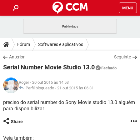
MENU
INÍCIO
JOGOS
WHATSAPP
DICAS
Fórum
Softwares e aplicativos
CELULAR
FACEBOOK
JOGOS
WHATSAPP
DOWNLOADS
Anterior
Seguinte
OUTLOOK
EXCEL
CELULAR
FACEBOOK
Serial Number Movie Studio 13.0
INSTAGRAM
JOGOS
GMAIL
WHATSAPP
Fechado
FÓRUM
OUTLOOK
EXCEL
GUIA DE COMPRAS
CELULAR
FACEBOOK
Roger
- 20 out 2015 às 14:53
INSTAGRAM
JOGOS
GMAIL
WHATSAPP
GLOSSÁRIO
Perfil bloqueado -
21 out 2015 às 06:31
OUTLOOK
EXCEL
GUIA DE COMPRAS
CELULAR
FACEBOOK
INSTAGRAM
JOGOS
GMAIL
WHATSAPP
preciso do serial number do Sony Movie studio 13.0 alguém
OUTLOOK
EXCEL
para disponibilizar
GUIA DE COMPRAS
CELULAR
FACEBOOK
INSTAGRAM
GMAIL
OUTLOOK
EXCEL
Share
GUIA DE COMPRAS
INSTAGRAM
GMAIL
Veja também: