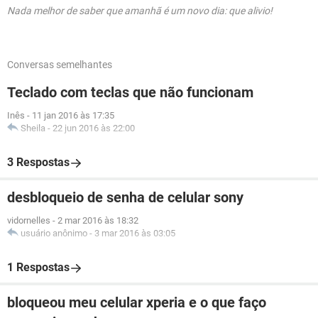
Nada melhor de saber que amanhã é um novo dia: que alivio!
Conversas semelhantes
Teclado com teclas que não funcionam
Inês
-
11 jan 2016 às 17:35
Sheila
-
22 jun 2016 às 22:00
3 Respostas
desbloqueio de senha de celular sony
vidornelles
-
2 mar 2016 às 18:32
usuário anônimo
-
3 mar 2016 às 03:05
1 Respostas
bloqueou meu celular xperia e o que faço