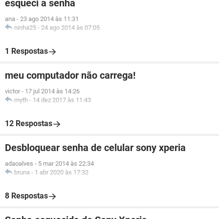
esqueci a senha
ana
-
23 ago 2014 às 11:31
ninha25
-
24 ago 2014 às 07:05
1 Respostas
meu computador não carrega!
victor
-
17 jul 2014 às 14:26
myth
-
14 dez 2017 às 11:43
12 Respostas
Desbloquear senha de celular sony xperia
adaoalves
-
5 mar 2014 às 22:34
bruna
-
1 abr 2020 às 17:32
8 Respostas