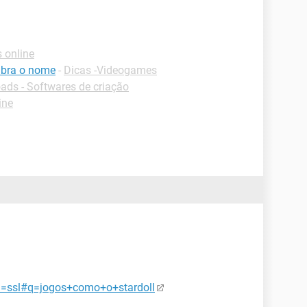
 online
mbra o nome
-
Dicas -Videogames
ds - Softwares de criação
ine
d=ssl#q=jogos+como+o+stardoll