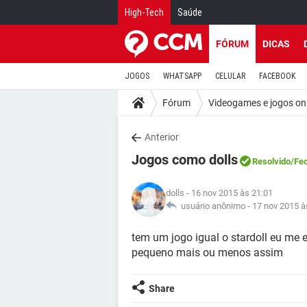
High-Tech
Saúde
FÓRUM
DICAS
JOGOS
WHATSAPP
CELULAR
FACEBOOK
Fórum
Videogames e jogos on
Anterior
Jogos como dolls
Resolvido
/Fe
dolls
- 16 nov 2015 às 21:01
usuário anônimo -
17 nov 2015 à
tem um jogo igual o stardoll eu m
pequeno mais ou menos assim
Share