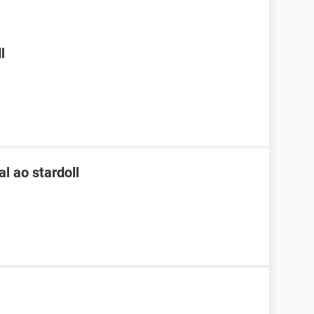
l
l ao stardoll