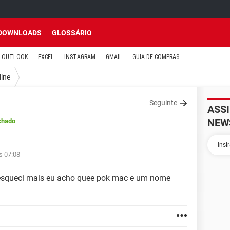
DOWNLOADS
GLOSSÁRIO
OUTLOOK
EXCEL
INSTAGRAM
GMAIL
GUIA DE COMPRAS
line
Seguinte
ASS
NEW
chado
s 07:08
e esqueci mais eu acho quee pok mac e um nome