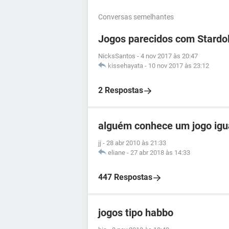
Conversas semelhantes
Jogos parecidos com Stardol
NicksSantos
-
4 nov 2017 às 20:47
kissehayata
-
10 nov 2017 às 23:12
2 Respostas
alguém conhece um jogo igua
jj
-
28 abr 2010 às 21:33
eliane
-
27 abr 2018 às 14:33
447 Respostas
jogos tipo habbo