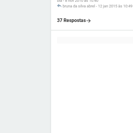
bia
-
8 nov 2010 às 10:40
bruna da silva abrel
-
12 jan 2015 às 10:49
37 Respostas