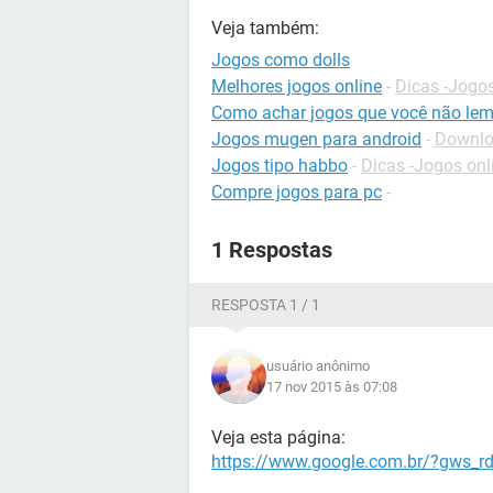
Veja também:
Jogos como dolls
Melhores jogos online
-
Dicas -Jogos
Como achar jogos que você não le
Jogos mugen para android
-
Downloa
Jogos tipo habbo
-
Dicas -Jogos onl
Compre jogos para pc
-
1 Respostas
RESPOSTA 1 / 1
usuário anônimo
17 nov 2015 às 07:08
Veja esta página:
https://www.google.com.br/?gws_r