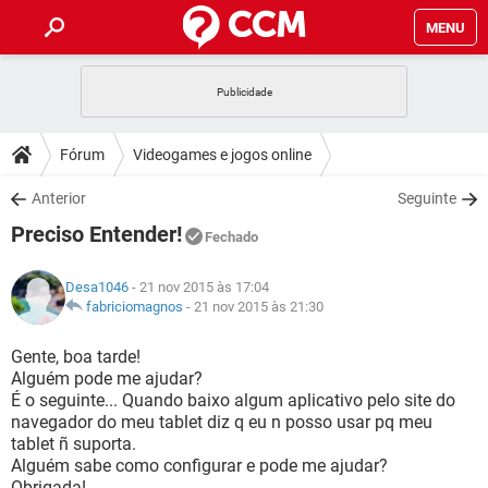
MENU
INÍCIO
JOGOS
WHATSAPP
DICAS
Fórum
Videogames e jogos online
CELULAR
FACEBOOK
JOGOS
WHATSAPP
DOWNLOADS
Anterior
Seguinte
OUTLOOK
EXCEL
CELULAR
FACEBOOK
Preciso Entender!
INSTAGRAM
JOGOS
GMAIL
WHATSAPP
Fechado
FÓRUM
OUTLOOK
EXCEL
GUIA DE COMPRAS
CELULAR
FACEBOOK
Desa1046
- 21 nov 2015 às 17:04
INSTAGRAM
JOGOS
GMAIL
WHATSAPP
GLOSSÁRIO
fabriciomagnos
-
21 nov 2015 às 21:30
OUTLOOK
EXCEL
GUIA DE COMPRAS
CELULAR
FACEBOOK
INSTAGRAM
JOGOS
GMAIL
WHATSAPP
Gente, boa tarde!
OUTLOOK
EXCEL
Alguém pode me ajudar?
GUIA DE COMPRAS
CELULAR
FACEBOOK
É o seguinte... Quando baixo algum aplicativo pelo site do
INSTAGRAM
GMAIL
navegador do meu tablet diz q eu n posso usar pq meu
OUTLOOK
EXCEL
GUIA DE COMPRAS
tablet ñ suporta.
INSTAGRAM
GMAIL
Alguém sabe como configurar e pode me ajudar?
Obrigada!