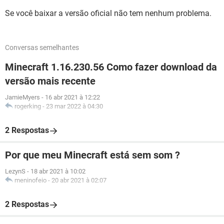
Se você baixar a versão oficial não tem nenhum problema.
Conversas semelhantes
Minecraft 1.16.230.56 Como fazer download da
versão mais recente
JamieMyers
-
16 abr 2021 à 12:22
rogerking
-
23 mar 2022 à 04:30
2 Respostas
Por que meu Minecraft está sem som ?
LezynS
-
18 abr 2021 à 10:02
meninofeio
-
20 abr 2021 à 02:07
2 Respostas