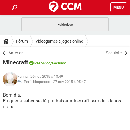
MENU
INÍCIO
JOGOS
WHATSAPP
DICAS
Fórum
Videogames e jogos online
CELULAR
FACEBOOK
JOGOS
WHATSAPP
DOWNLOADS
Anterior
Seguinte
OUTLOOK
EXCEL
CELULAR
FACEBOOK
Minecraft
INSTAGRAM
JOGOS
GMAIL
WHATSAPP
Resolvido
/Fechado
FÓRUM
OUTLOOK
EXCEL
GUIA DE COMPRAS
CELULAR
FACEBOOK
karina
- 26 nov 2015 à 18:49
INSTAGRAM
JOGOS
GMAIL
WHATSAPP
GLOSSÁRIO
Perfil bloqueado -
27 nov 2015 à 05:47
OUTLOOK
EXCEL
GUIA DE COMPRAS
CELULAR
FACEBOOK
INSTAGRAM
JOGOS
GMAIL
WHATSAPP
Bom dia,
OUTLOOK
EXCEL
Eu queria saber se dá pra baixar minecraft sem dar danos
GUIA DE COMPRAS
CELULAR
FACEBOOK
no pc!
INSTAGRAM
GMAIL
OUTLOOK
EXCEL
GUIA DE COMPRAS
INSTAGRAM
GMAIL